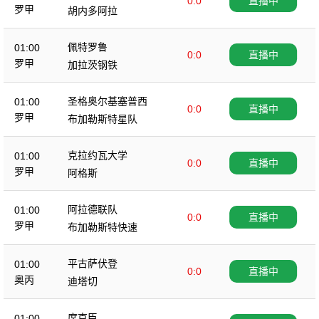
0:0
直播中
罗甲
胡内多阿拉
佩特罗鲁
01:00
0:0
直播中
罗甲
加拉茨钢铁
圣格奥尔基塞普西
01:00
0:0
直播中
罗甲
布加勒斯特星队
克拉约瓦大学
01:00
0:0
直播中
罗甲
阿格斯
阿拉德联队
01:00
0:0
直播中
罗甲
布加勒斯特快速
平古萨伏登
01:00
0:0
直播中
奥丙
迪塔切
席克臣
01:00