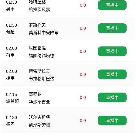
哈特堡格
01:30
0:0
直播中
奥甲
格拉茨风暴
罗斯托夫
01:30
0:0
直播中
俄超
莫斯科中央陆军
埃因霍温
02:00
0:0
直播中
荷甲
福图纳锡塔德
博雷斯拉夫
02:00
0:0
直播中
捷甲
布拉格斯巴达
哥罗纳
02:15
0:0
直播中
波兰超
华沙莱吉亚
沃尔夫斯堡
02:30
0:0
直播中
德乙
凯泽斯劳滕