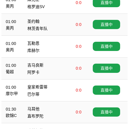
0:0
直播中
奥丙
格罗迪SV
圣约翰
01:00
0:0
直播中
奥丙
林茨青年队
瓦勒恩
01:00
0:0
直播中
奥丙
库赫尔
吉马良斯
01:00
0:0
直播中
葡超
阿罗卡
皇家希雷蒂
01:00
0:0
直播中
摩尔甲
巴尔蒂
马耳他
01:30
0:0
直播中
欧锦C
直布罗陀