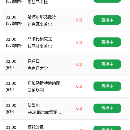
以超图杯
海法马卡比
哈浦尔耶路撒冷
01:00
0:0
直播中
以超图杯
迪克瓦夏普尔
马卡比迪克瓦
01:00
0:0
直播中
以超图杯
拉马甘夏普尔
克卢日
01:00
0:0
直播中
罗甲
克卢日大学
布加勒斯特迪纳摩
01:00
0:0
直播中
罗甲
沃伦塔利
法鲁尔
01:00
0:0
直播中
罗甲
FK米耶尔库雷亚丘
克
博托沙尼
01:00