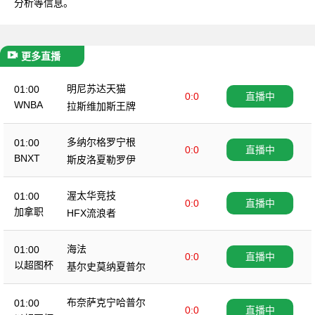
分析等信息。
更多直播
明尼苏达天猫
01:00
0:0
直播中
WNBA
拉斯维加斯王牌
多纳尔格罗宁根
01:00
0:0
直播中
BNXT
斯皮洛夏勒罗伊
渥太华竞技
01:00
0:0
直播中
加拿职
HFX流浪者
海法
01:00
0:0
直播中
以超图杯
基尔史莫纳夏普尔
布奈萨克宁哈普尔
01:00
0:0
直播中