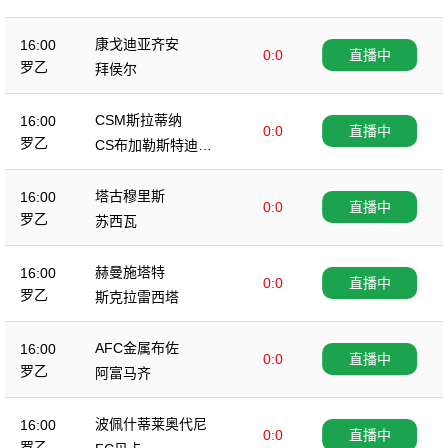
康戈迪亚齐安
16:00
0:0
直播中
罗乙
拜侯尔
CSM斯拉蒂纳
16:00
0:0
直播中
罗乙
CS布加勒斯特迪纳
摩
塔古穆里斯
16:00
0:0
直播中
罗乙
苏西瓦
赫曼施塔特
16:00
0:0
直播中
罗乙
斯克拉雷西塔
AFC金属布佐
16:00
0:0
直播中
罗乙
阿富马齐
波佩什蒂莱奥代尼
16:00
0:0
直播中
罗乙