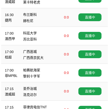
澳威超
莱卡特老虎
布兰斯科
16:30
0:0
直播中
捷丙
赫杜尼
科廷大学
17:00
0:0
直播中
澳西甲
苏比亚科
广西邕城
17:00
0:0
直播中
桂超
广西燕京民大
帕赛航海家
17:00
0:0
直播中
菲MPBL
黎刹十字军
圣乔治城
17:15
0:0
直播中
澳威超
洛克达尔
菲律宾电信TNT
17:15