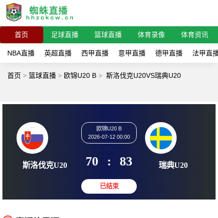
首页
足球直播
篮球直播
体育录像
体育资讯
NBA直播
英超直播
西甲直播
意甲直播
德甲直播
法甲直
首页
>
篮球直播
>
欧锦U20 B
>
斯洛伐克U20VS瑞典U20
欧锦U20 B
2026-07-12 00:00
70
:
83
斯洛伐克U20
瑞典U