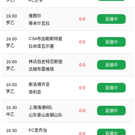
FC贝卡
维图尔
16:00
0:0
直播中
罗乙
蒂米什瓦拉
CSA布加勒斯特星
16:00
0:0
直播中
罗乙
拉米库瓦尔塞
林达伯史特范斯提
16:00
0:0
直播中
罗乙
达姆布雷维塔
斯洛博齐亚
16:00
0:0
直播中
罗乙
哥利亚
上海海港B队
16:30
0:0
直播中
中乙
山东泰山金钢山队
FC圣乔治
16:30
0:0
直播中