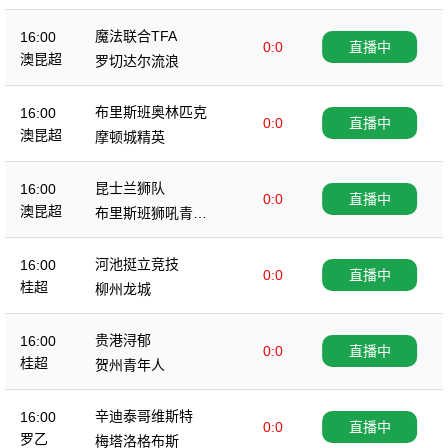
魔法联合TFA
16:00
0:0
直播中
澳昆超
罗切达尔流浪
布里斯班奥林匹克
16:00
0:0
直播中
澳昆超
摩顿城精英
昆士兰狮队
16:00
0:0
直播中
澳昆超
布里斯班狮吼青年
队
河池挺立竞技
16:00
0:0
直播中
桂超
柳州龙城
贵港浔郁
16:00
0:0
直播中
桂超
贺州青年人
辛迪泰哥维斯特
16:00
0:0
直播中
罗乙
梅塔洛格布斯