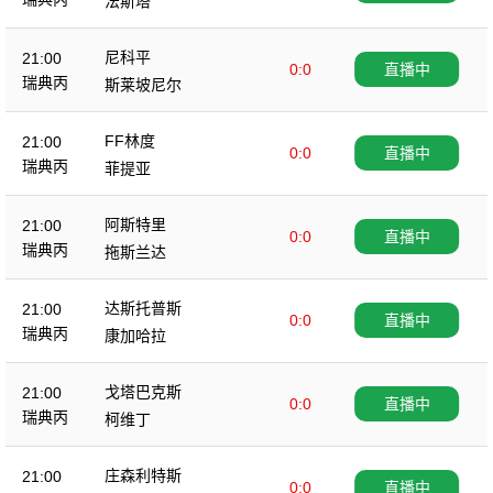
法斯塔
尼科平
21:00
0:0
直播中
瑞典丙
斯莱坡尼尔
FF林度
21:00
0:0
直播中
瑞典丙
菲提亚
阿斯特里
21:00
0:0
直播中
瑞典丙
拖斯兰达
达斯托普斯
21:00
0:0
直播中
瑞典丙
康加哈拉
戈塔巴克斯
21:00
0:0
直播中
瑞典丙
柯维丁
庄森利特斯
21:00
0:0
直播中