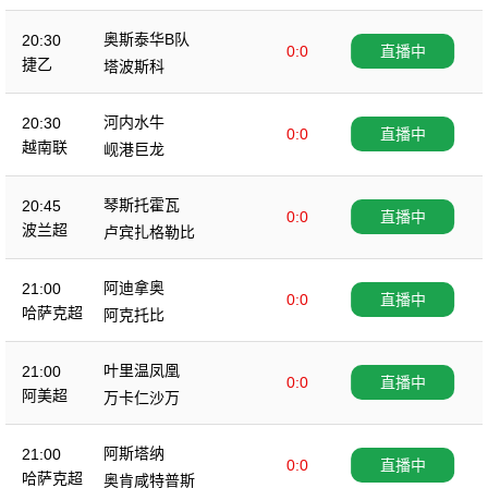
奥斯泰华B队
20:30
0:0
直播中
捷乙
塔波斯科
河内水牛
20:30
0:0
直播中
越南联
岘港巨龙
琴斯托霍瓦
20:45
0:0
直播中
波兰超
卢宾扎格勒比
阿迪拿奥
21:00
0:0
直播中
哈萨克超
阿克托比
叶里温凤凰
21:00
0:0
直播中
阿美超
万卡仁沙万
阿斯塔纳
21:00
0:0
直播中
哈萨克超
奥肯咸特普斯