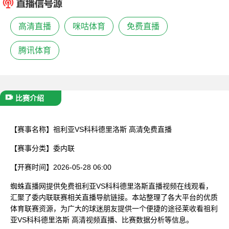
已结束
高清直播
咪咕体育
免费直播
腾讯体育
比赛介绍
【赛事名称】
祖利亚VS科科德里洛斯 高清免费直播
【赛事分类】
委内联
【开赛时间】
2026-05-28 06:00
蜘蛛直播网提供免费祖利亚VS科科德里洛斯直播视频在线观看，
汇聚了委内联联赛相关直播导航链接。本站整理了各大平台的优质
体育联赛资源，为广大的球迷朋友提供一个便捷的途径莱收看祖利
亚VS科科德里洛斯 高清视频直播、比赛数据分析等信息。