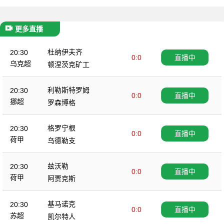
更多直播
杜纳伊夫齐
20:30
0:0
直播中
乌克超
顿涅茨克矿工
利勒斯特罗姆
20:30
0:0
直播中
挪超
罗森博格
格罗宁根
20:30
0:0
直播中
荷甲
乌德勒支
兹沃勒
20:30
0:0
直播中
荷甲
阿贾克斯
基马诺克
20:30
0:0
直播中
苏超
凯尔特人