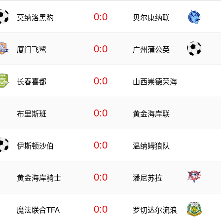
0:0
莫纳洛黑豹
贝尔康纳联
0:0
厦门飞鹭
广州蒲公英
0:0
长春喜都
山西崇德荣海
0:0
布里斯班
黄金海岸联
0:0
伊斯顿沙伯
温纳姆狼队
0:0
黄金海岸骑士
潘尼苏拉
0:0
魔法联合TFA
罗切达尔流浪