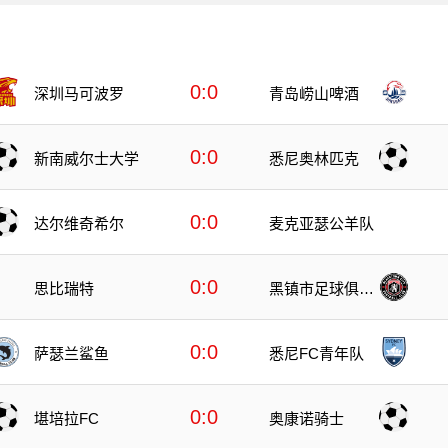
0:0
深圳马可波罗
青岛崂山啤酒
0:0
新南威尔士大学
悉尼奥林匹克
0:0
达尔维奇希尔
麦克亚瑟公羊队
0:0
思比瑞特
黑镇市足球俱乐
部
0:0
萨瑟兰鲨鱼
悉尼FC青年队
0:0
堪培拉FC
奥康诺骑士