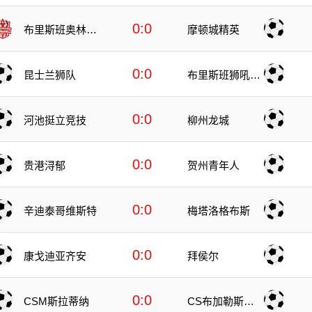
0:0
布里斯班奥林匹
摩顿城精英
克
0:0
昆士兰狮队
布里斯班狮吼青
年队
0:0
河池挺立竞技
柳州龙城
0:0
贵港浔郁
贺州青年人
0:0
辛迪泰哥维斯特
梅塔洛格布斯
0:0
康戈迪亚齐安
拜侯尔
0:0
CSM斯拉蒂纳
CS布加勒斯特