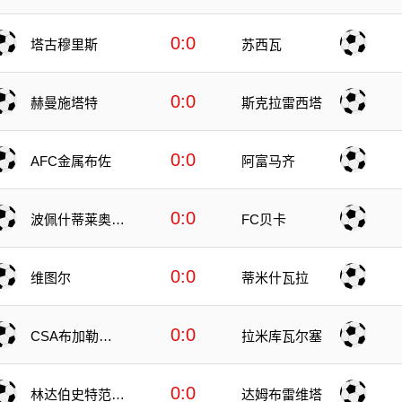
迪纳摩
0:0
塔古穆里斯
苏西瓦
0:0
赫曼施塔特
斯克拉雷西塔
0:0
AFC金属布佐
阿富马齐
0:0
波佩什蒂莱奥代
FC贝卡
尼
0:0
维图尔
蒂米什瓦拉
0:0
CSA布加勒斯
拉米库瓦尔塞
特星
0:0
林达伯史特范斯
达姆布雷维塔