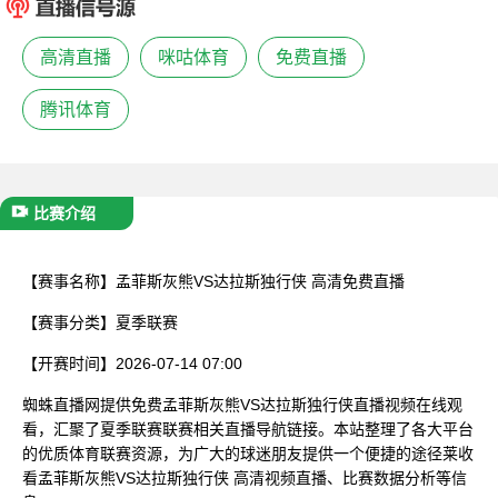
已结束
高清直播
咪咕体育
免费直播
腾讯体育
比赛介绍
【赛事名称】
孟菲斯灰熊VS达拉斯独行侠 高清免费直播
【赛事分类】
夏季联赛
【开赛时间】
2026-07-14 07:00
蜘蛛直播网提供免费孟菲斯灰熊VS达拉斯独行侠直播视频在线观
看，汇聚了夏季联赛联赛相关直播导航链接。本站整理了各大平台
的优质体育联赛资源，为广大的球迷朋友提供一个便捷的途径莱收
看孟菲斯灰熊VS达拉斯独行侠 高清视频直播、比赛数据分析等信