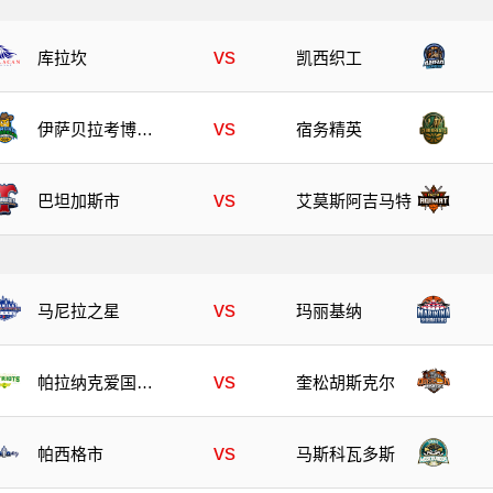
vs
库拉坎
凯西织工
vs
伊萨贝拉考博伊
宿务精英
斯
vs
巴坦加斯市
艾莫斯阿吉马特
vs
马尼拉之星
玛丽基纳
vs
帕拉纳克爱国者
奎松胡斯克尔
队
vs
帕西格市
马斯科瓦多斯