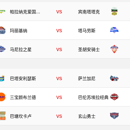
vs
帕拉纳克爱国者
宾南塔塔克
队
vs
玛丽基纳
塔马劳斯
vs
马尼拉之星
圣胡安骑士
vs
巴塔安利瑟斯
萨兰加尼
vs
三宝颜布兰德
巴伦苏埃拉经典
vs
巴塘坎卡卢
玄山勇士