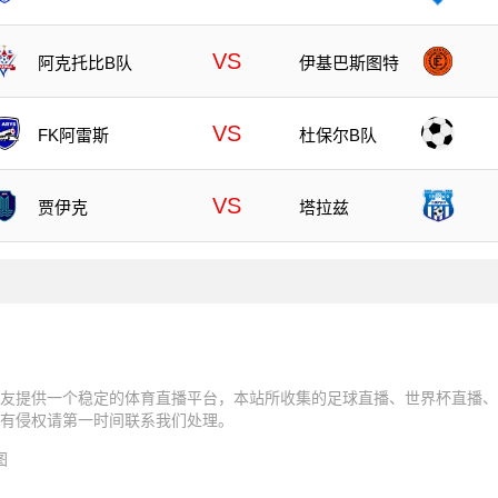
VS
阿克托比B队
伊基巴斯图特
VS
FK阿雷斯
杜保尔B队
VS
贾伊克
塔拉兹
友提供一个稳定的体育直播平台，本站所收集的足球直播、世界杯直播、
有侵权请第一时间联系我们处理。
图