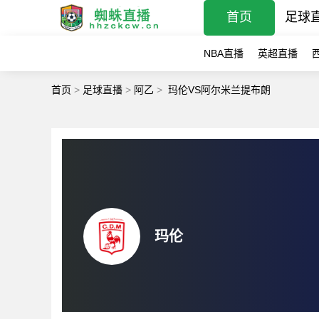
首页
足球
NBA直播
英超直播
首页
>
足球直播
>
阿乙
>
玛伦VS阿尔米兰提布朗
玛伦