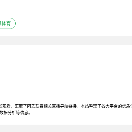
讯体育
在线观看，汇聚了阿乙联赛相关直播导航链接。本站整理了各大平台的优质
赛数据分析等信息。