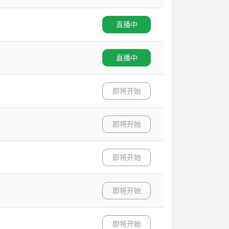
直播中
直播中
即将开始
即将开始
即将开始
即将开始
即将开始