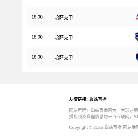
18:00
哈萨克甲
18:00
哈萨克甲
18:00
哈萨克甲
友情链接:
蜘蛛直播
网站声明：蜘蛛直播网为广大球迷朋
播视频及赛程信息均来自互联网，如
Copyright © 2026 蜘蛛直播
网站地