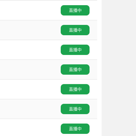
直播中
直播中
直播中
直播中
直播中
直播中
直播中