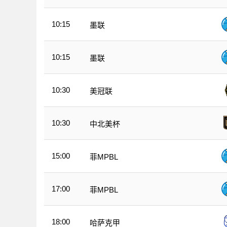
10:15
墨联
10:15
墨联
10:30
美冠联
10:30
中北美杯
15:00
菲MPBL
17:00
菲MPBL
18:00
哈萨克甲