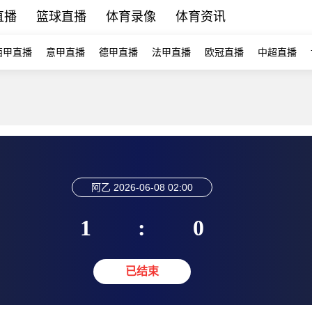
直播
篮球直播
体育录像
体育资讯
西甲直播
意甲直播
德甲直播
法甲直播
欧冠直播
中超直播
阿乙
2026-06-08 02:00
1
:
0
已结束