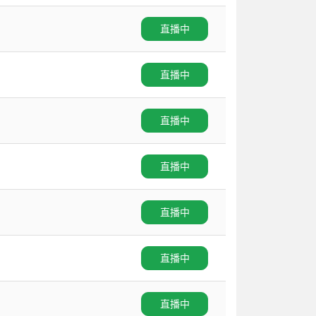
直播中
直播中
直播中
直播中
直播中
直播中
直播中