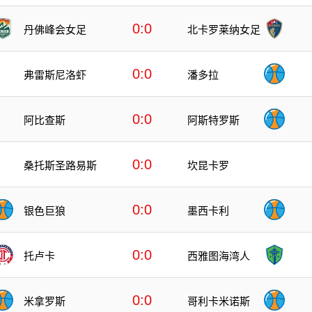
0:0
丹佛峰会女足
北卡罗莱纳女足
0:0
弗雷斯尼洛虾
潘多拉
0:0
阿比查斯
阿斯特罗斯
0:0
桑托斯圣路易斯
坎昆卡罗
0:0
银色巨狼
墨西卡利
0:0
托卢卡
西雅图海湾人
0:0
米拿罗斯
哥利卡米诺斯