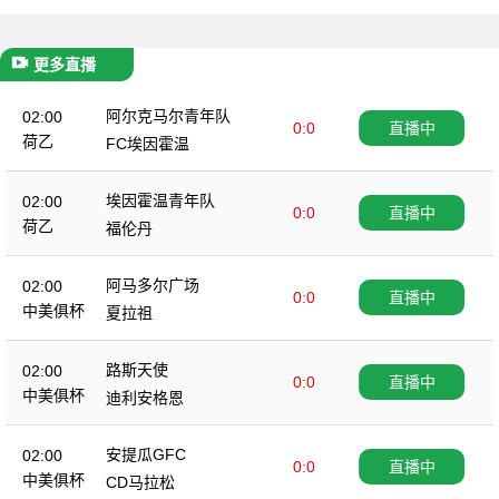
更多直播
阿尔克马尔青年队
02:00
0:0
直播中
荷乙
FC埃因霍温
埃因霍温青年队
02:00
0:0
直播中
荷乙
福伦丹
阿马多尔广场
02:00
0:0
直播中
中美俱杯
夏拉祖
路斯天使
02:00
0:0
直播中
中美俱杯
迪利安格恩
安提瓜GFC
02:00
0:0
直播中
中美俱杯
CD马拉松