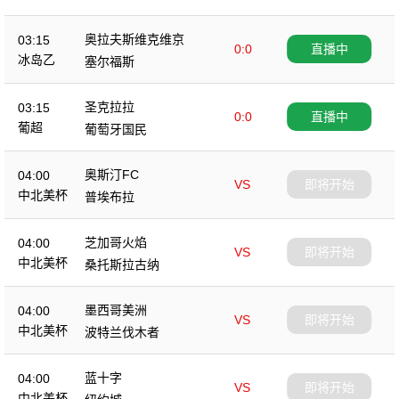
奥拉夫斯维克维京
03:15
0:0
直播中
冰岛乙
塞尔福斯
圣克拉拉
03:15
0:0
直播中
葡超
葡萄牙国民
奥斯汀FC
04:00
VS
即将开始
中北美杯
普埃布拉
芝加哥火焰
04:00
VS
即将开始
中北美杯
桑托斯拉古纳
墨西哥美洲
04:00
VS
即将开始
中北美杯
波特兰伐木者
蓝十字
04:00
VS
即将开始
中北美杯