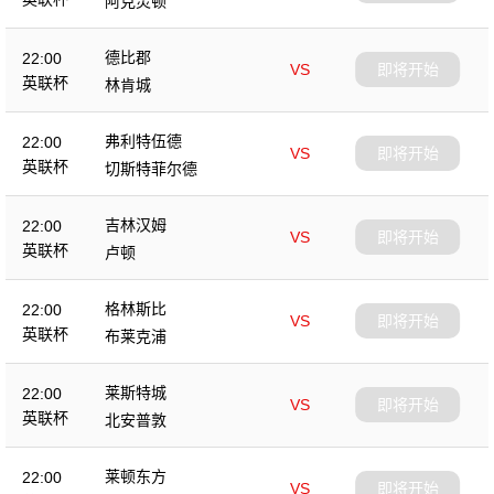
阿克灵顿
德比郡
22:00
VS
即将开始
英联杯
林肯城
弗利特伍德
22:00
VS
即将开始
英联杯
切斯特菲尔德
吉林汉姆
22:00
VS
即将开始
英联杯
卢顿
格林斯比
22:00
VS
即将开始
英联杯
布莱克浦
莱斯特城
22:00
VS
即将开始
英联杯
北安普敦
莱顿东方
22:00
VS
即将开始