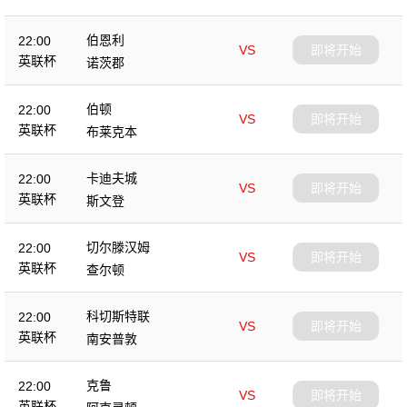
伯恩利
22:00
VS
即将开始
英联杯
诺茨郡
伯顿
22:00
VS
即将开始
英联杯
布莱克本
卡迪夫城
22:00
VS
即将开始
英联杯
斯文登
切尔滕汉姆
22:00
VS
即将开始
英联杯
查尔顿
科切斯特联
22:00
VS
即将开始
英联杯
南安普敦
克鲁
22:00
VS
即将开始
英联杯