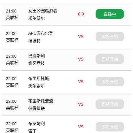
女王公园巡游者
21:00
0:0
直播中
英联杯
米尔沃尔
AFC温布尔登
22:00
VS
即将开始
英联杯
纽波特
巴恩斯利
22:00
VS
即将开始
英联杯
维冈竞技
布里斯托城
22:00
VS
即将开始
英联杯
沃尔索尔
布里斯托流浪
22:00
VS
即将开始
英联杯
彼得堡联
布罗姆利
22:00
VS
即将开始
英联杯
雷丁