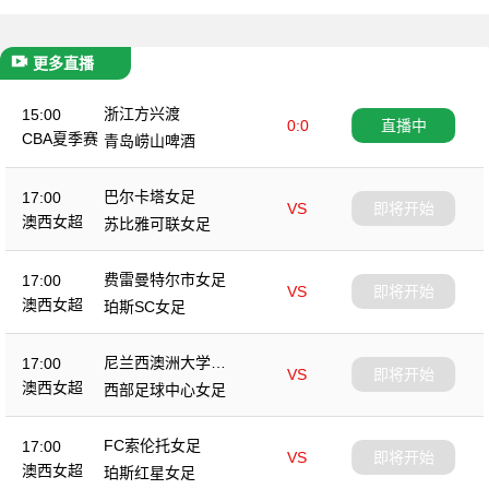
更多直播
浙江方兴渡
15:00
0:0
直播中
CBA夏季赛
青岛崂山啤酒
巴尔卡塔女足
17:00
VS
即将开始
澳西女超
苏比雅可联女足
费雷曼特尔市女足
17:00
VS
即将开始
澳西女超
珀斯SC女足
尼兰西澳洲大学女
17:00
VS
即将开始
足
澳西女超
西部足球中心女足
FC索伦托女足
17:00
VS
即将开始
澳西女超
珀斯红星女足