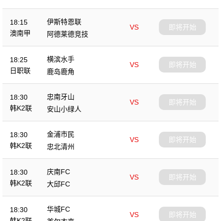
伊斯特恩联
18:15
VS
即将开始
澳南甲
阿德莱德竞技
横滨水手
18:25
VS
即将开始
日职联
鹿岛鹿角
忠南牙山
18:30
VS
即将开始
韩K2联
安山小绿人
金浦市民
18:30
VS
即将开始
韩K2联
忠北清州
庆南FC
18:30
VS
即将开始
韩K2联
大邱FC
华城FC
18:30
VS
即将开始
韩K2联