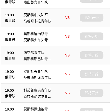
青年队
俄青联
喀山鲁宾青年队
莫斯科中央陆军青
19:00
VS
即将开始
年队
俄青联
马哈奇卡拉青年队
莫斯科迪纳摩青年
19:00
VS
即将开始
队
俄青联
莫斯科火车头青年
队
法克尔青年队
19:00
VS
即将开始
俄青联
莫斯科斯巴达青年
队
罗斯杜夫青年队
19:00
VS
即将开始
俄青联
圣彼德斯堡青年队
科诺普廖夫青年队
19:00
VS
即将开始
俄青联
克拉斯诺达尔青年
队
莫斯科罗迪纳青年
19:00