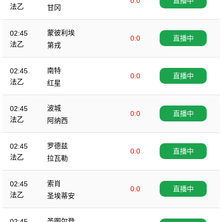
0:0
直播中
法乙
甘冈
蒙彼利埃
02:45
0:0
直播中
法乙
第戎
南特
02:45
0:0
直播中
法乙
红星
波城
02:45
0:0
直播中
法乙
阿纳西
罗德兹
02:45
0:0
直播中
法乙
拉瓦勒
索肖
02:45
0:0
直播中
法乙
圣埃蒂安
圣图尔登
02:45