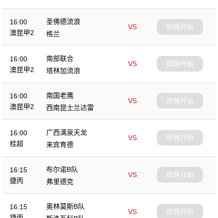
圣佛德流浪
16:00
VS
即将开始
澳昆甲2
格兰
南部联合
16:00
VS
即将开始
澳昆甲2
塔林加流浪
南国老鹰
16:00
VS
即将开始
澳昆甲2
西南昆士兰达雷
广西漓泉天龙
16:00
VS
即将开始
桂超
来宾育德
布尔诺B队
16:15
VS
即将开始
捷丙
弗里德克
奥林莫斯B队
16:15
VS
即将开始
捷丙