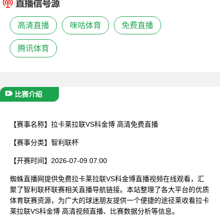
已结束
高清直播
咪咕体育
免费直播
腾讯体育
比赛介绍
【赛事名称】
拉卡莱拉联VS科金博 高清免费直播
【赛事分类】
智利联杯
【开赛时间】
2026-07-09 07:00
蜘蛛直播网提供免费拉卡莱拉联VS科金博直播视频在线观看，汇
聚了智利联杯联赛相关直播导航链接。本站整理了各大平台的优质
体育联赛资源，为广大的球迷朋友提供一个便捷的途径莱收看拉卡
莱拉联VS科金博 高清视频直播、比赛数据分析等信息。