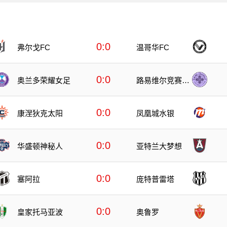
0:0
弗尔戈FC
温哥华FC
0:0
奥兰多荣耀女足
路易维尔竞赛女
足
0:0
康涅狄克太阳
凤凰城水银
0:0
华盛顿神秘人
亚特兰大梦想
0:0
塞阿拉
庞特普雷塔
0:0
皇家托马亚波
奥鲁罗