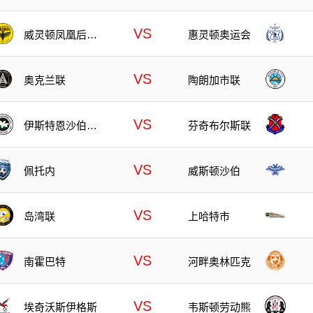
VS
威灵顿凤凰后备
惠灵顿奥运会
队
VS
奥克兰联
陶朗加市联
VS
伊斯特恩沙伯奥
芬奇布尔斯联
克兰
VS
佩托内
威斯顿沙伯
VS
岛湾联
上哈特市
VS
南霍巴特
河畔奥林匹克
VS
埃奇沃斯伊格斯
韦斯顿劳动熊