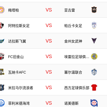
VS
梅塔帕
亚古雷
VS
阿特拉斯女足
帕丘卡女足
VS
达拉斯飞翼
金州女武神
VS
FC旧金山
埃雷拉足球俱乐
部
VS
瓦纳卡AFC
塞尔温联合
VS
米拉马尔流浪者
西方足球俱乐部
VS
菲利米德海湾
诺美德斯