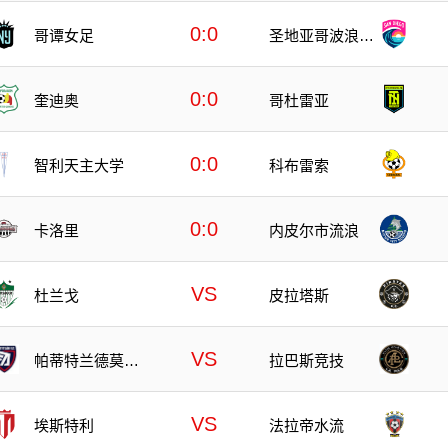
0:0
哥谭女足
圣地亚哥波浪女
足
0:0
奎迪奥
哥杜雷亚
0:0
智利天主大学
科布雷索
0:0
卡洛里
内皮尔市流浪
VS
杜兰戈
皮拉塔斯
VS
帕蒂特兰德莫雷
拉巴斯竞技
洛斯
VS
埃斯特利
法拉帝水流