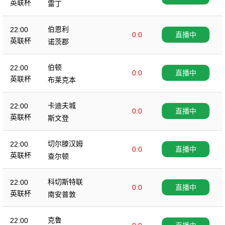
英联杯
雷丁
伯恩利
22:00
0:0
直播中
英联杯
诺茨郡
伯顿
22:00
0:0
直播中
英联杯
布莱克本
卡迪夫城
22:00
0:0
直播中
英联杯
斯文登
切尔滕汉姆
22:00
0:0
直播中
英联杯
查尔顿
科切斯特联
22:00
0:0
直播中
英联杯
南安普敦
克鲁
22:00