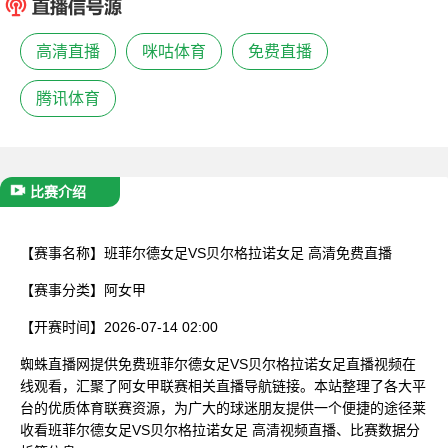
已结束
高清直播
咪咕体育
免费直播
腾讯体育
比赛介绍
【赛事名称】
班菲尔德女足VS贝尔格拉诺女足 高清免费直播
【赛事分类】
阿女甲
【开赛时间】
2026-07-14 02:00
蜘蛛直播网提供免费班菲尔德女足VS贝尔格拉诺女足直播视频在
线观看，汇聚了阿女甲联赛相关直播导航链接。本站整理了各大平
台的优质体育联赛资源，为广大的球迷朋友提供一个便捷的途径莱
收看班菲尔德女足VS贝尔格拉诺女足 高清视频直播、比赛数据分