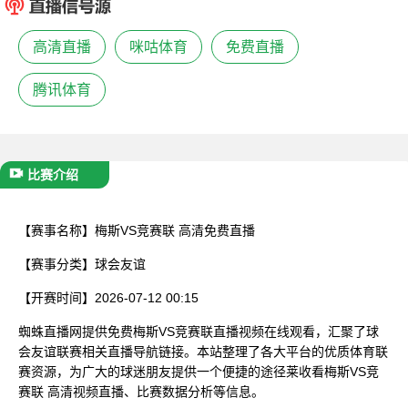
已结束
高清直播
咪咕体育
免费直播
腾讯体育
比赛介绍
【赛事名称】
梅斯VS竞赛联 高清免费直播
【赛事分类】
球会友谊
【开赛时间】
2026-07-12 00:15
蜘蛛直播网提供免费梅斯VS竞赛联直播视频在线观看，汇聚了球
会友谊联赛相关直播导航链接。本站整理了各大平台的优质体育联
赛资源，为广大的球迷朋友提供一个便捷的途径莱收看梅斯VS竞
赛联 高清视频直播、比赛数据分析等信息。