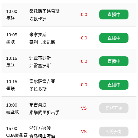
桑托斯圣路易斯
10:00
0:0
直播中
墨联
坎昆卡罗
米拿罗斯
10:05
0:0
直播中
墨联
哥利卡米诺斯
迪亚布罗斯
10:15
0:0
直播中
墨联
弗雷塞罗斯
富尔萨雷吉亚
10:15
0:0
直播中
墨联
多拉多斯
布吉海浪
13:00
VS
即将开始
泰篮联
素攀武里狙击手
浙江方兴渡
15:00
VS
即将开始
CBA夏季赛
青岛崂山啤酒