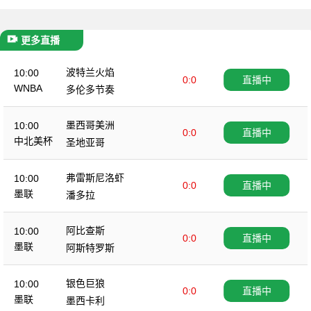
更多直播
波特兰火焰
10:00
0:0
直播中
WNBA
多伦多节奏
墨西哥美洲
10:00
0:0
直播中
中北美杯
圣地亚哥
弗雷斯尼洛虾
10:00
0:0
直播中
墨联
潘多拉
阿比查斯
10:00
0:0
直播中
墨联
阿斯特罗斯
银色巨狼
10:00
0:0
直播中
墨联
墨西卡利