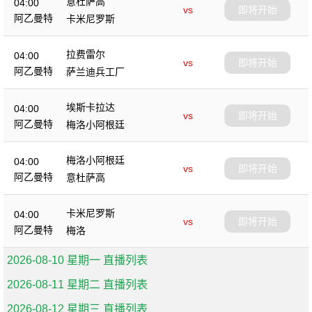
意杜萨高
04:00
vs
即将开始
阿乙曼特
卡米尼罗斯
拉费雷尔
04:00
vs
即将开始
阿乙曼特
萨兰迪兵工厂
埃斯卡拉达
04:00
vs
即将开始
阿乙曼特
梅洛小阿根廷
梅洛小阿根廷
04:00
vs
即将开始
阿乙曼特
意杜萨高
卡米尼罗斯
04:00
vs
即将开始
阿乙曼特
梅洛
2026-08-10 星期一 直播列表
2026-08-11 星期二 直播列表
2026-08-12 星期三 直播列表