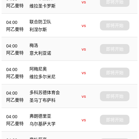
vs
即将开始
阿乙曼特
维拉圣卡罗斯
联合防卫队
04:00
vs
即将开始
阿乙曼特
利涅尔斯
梅洛
04:00
vs
即将开始
阿乙曼特
意大利亚诺
阿梅尼奥
04:00
vs
即将开始
阿乙曼特
维拉多尔米尼
多科苏德体育会
04:00
vs
即将开始
阿乙曼特
圣马丁布萨科
弗朗德里亚
04:00
vs
即将开始
阿乙曼特
乌尔基萨大学