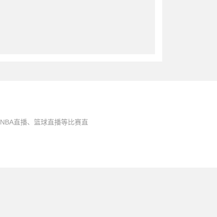
NBA直播、篮球直播等比赛直