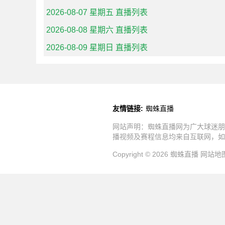
2026-08-07 星期五 直播列表
2026-08-08 星期六 直播列表
2026-08-09 星期日 直播列表
友情链接:
蜘蛛直播
网站声明：蜘蛛直播网为广大球迷朋
播视频及赛程信息均来自互联网，如
Copyright © 2026 蜘蛛直播
网站地