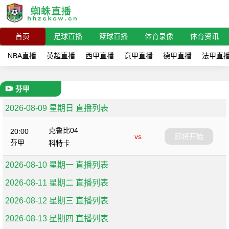
首页
足球直播
篮球直播
体育录像
体育资讯
NBA直播
英超直播
西甲直播
意甲直播
德甲直播
法甲直
芬甲
2026-08-09 星期日 直播列表
克鲁比04
20:00
vs
即将开始
芬甲
科特卡
2026-08-10 星期一 直播列表
2026-08-11 星期二 直播列表
2026-08-12 星期三 直播列表
2026-08-13 星期四 直播列表