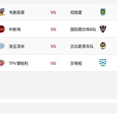
vs
韦斯屈莱
坦佩雷
vs
中新地
国际图尔库B队
vs
洛瓦涅米
古比斯青年队
vs
TPV谭柏利
莎埃帕