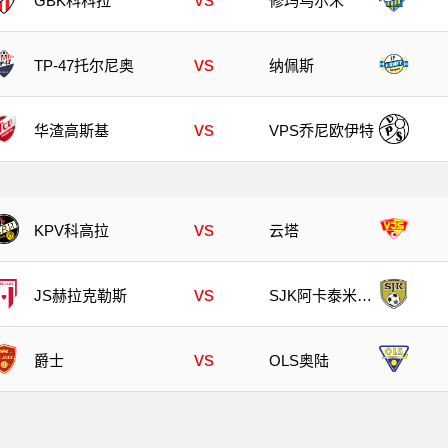
GBK科科拉
修玛乌尔禾
vs
TP-47托尔尼奥
纳佩斯
vs
华渣高斯基
VPS乔尼欧伊特
vs
KPV科高拉
云塔
vs
JS赫拉克勒斯
SJK阿卡泰米阿
B队
vs
爵士
OLS奥陆