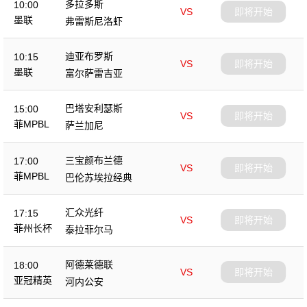
多拉多斯
10:00
VS
即将开始
墨联
弗雷斯尼洛虾
迪亚布罗斯
10:15
VS
即将开始
墨联
富尔萨雷吉亚
巴塔安利瑟斯
15:00
VS
即将开始
菲MPBL
萨兰加尼
三宝颜布兰德
17:00
VS
即将开始
菲MPBL
巴伦苏埃拉经典
汇众光纤
17:15
VS
即将开始
菲州长杯
泰拉菲尔马
阿德莱德联
18:00
VS
即将开始
亚冠精英
河内公安