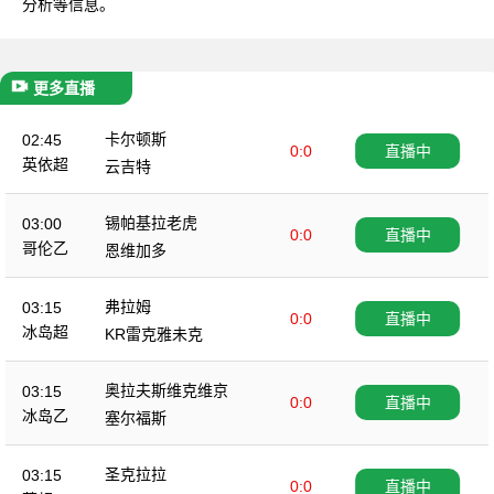
分析等信息。
更多直播
卡尔顿斯
02:45
0:0
直播中
英依超
云吉特
锡帕基拉老虎
03:00
0:0
直播中
哥伦乙
恩维加多
弗拉姆
03:15
0:0
直播中
冰岛超
KR雷克雅未克
奥拉夫斯维克维京
03:15
0:0
直播中
冰岛乙
塞尔福斯
圣克拉拉
03:15
0:0
直播中