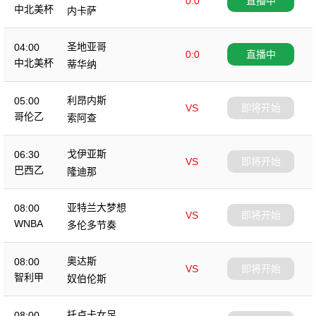
0:0
直播中
中北美杯
内卡萨
圣地亚哥
04:00
0:0
直播中
中北美杯
蒂华纳
利昂内斯
05:00
VS
即将开始
哥伦乙
索阿查
戈伊亚斯
06:30
VS
即将开始
巴西乙
隆迪那
亚特兰大梦想
08:00
VS
即将开始
WNBA
多伦多节奏
奥达斯
08:00
VS
即将开始
智利甲
奴伯伦斯
托卢卡女足
08:00