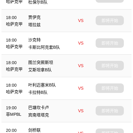
哈萨克甲
杜保尔B队
贾伊克
18:00
VS
即将开始
哈萨克甲
塔拉兹
沙克特
18:00
VS
即将开始
哈萨克甲
卡斯比阿克套B队
图兰突厥斯坦
18:00
VS
即将开始
哈萨克甲
艾斯坦拿B队
叶利迈塞米B队
18:00
VS
即将开始
哈萨克甲
卡拉特B队
巴塘坎卡卢
19:00
VS
即将开始
菲MPBL
宾南塔塔克
剑桥联
20:00