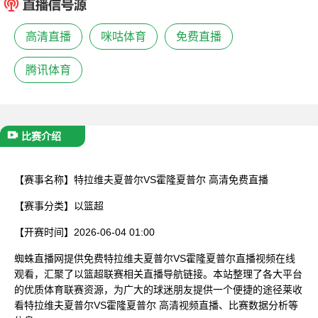
已结束
高清直播
咪咕体育
免费直播
腾讯体育
比赛介绍
【赛事名称】
特拉维夫夏普尔VS霍隆夏普尔 高清免费直播
【赛事分类】
以篮超
【开赛时间】
2026-06-04 01:00
蜘蛛直播网提供免费特拉维夫夏普尔VS霍隆夏普尔直播视频在线
观看，汇聚了以篮超联赛相关直播导航链接。本站整理了各大平台
的优质体育联赛资源，为广大的球迷朋友提供一个便捷的途径莱收
看特拉维夫夏普尔VS霍隆夏普尔 高清视频直播、比赛数据分析等