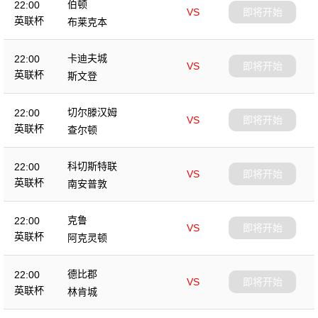
伯顿
22:00
VS
即将开始
英联杯
布莱克本
卡迪夫城
22:00
VS
即将开始
英联杯
斯文登
切尔滕汉姆
22:00
VS
即将开始
英联杯
查尔顿
科切斯特联
22:00
VS
即将开始
英联杯
南安普敦
克鲁
22:00
VS
即将开始
英联杯
阿克灵顿
德比郡
22:00
VS
即将开始
英联杯
林肯城