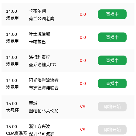
卡布尔彻
14:00
0:0
直播中
澳昆甲
荷兰公园老鹰
叶士域治城
14:00
0:0
直播中
澳昆甲
卡帕拉巴
洛根利泰柠
14:00
0:0
直播中
澳昆甲
圣乔治维莱FC
阳光海岸流浪者
14:00
0:0
直播中
澳昆甲
布罗德海滩联合
莱城
15:00
VS
即将开始
大冠杯
图帕帕马莱伦加
浙江方兴渡
15:00
VS
即将开始
CBA夏季赛
深圳马可波罗