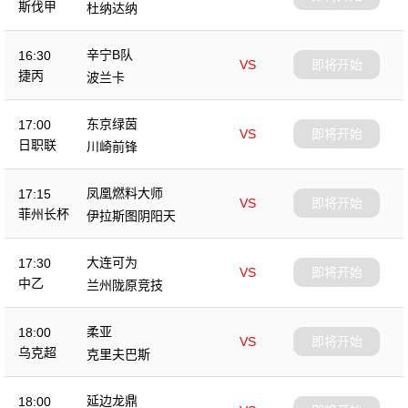
斯伐甲
杜纳达纳
辛宁B队
16:30
VS
即将开始
捷丙
波兰卡
东京绿茵
17:00
VS
即将开始
日职联
川崎前锋
凤凰燃料大师
17:15
VS
即将开始
菲州长杯
伊拉斯图阴阳天
大连可为
17:30
VS
即将开始
中乙
兰州陇原竞技
柔亚
18:00
VS
即将开始
乌克超
克里夫巴斯
延边龙鼎
18:00