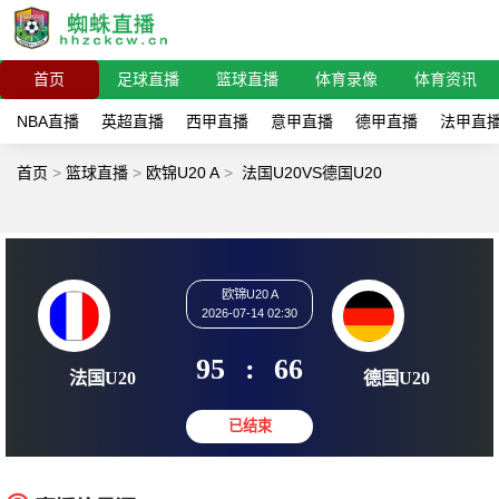
首页
足球直播
篮球直播
体育录像
体育资讯
NBA直播
英超直播
西甲直播
意甲直播
德甲直播
法甲直
首页
>
篮球直播
>
欧锦U20 A
>
法国U20VS德国U20
欧锦U20 A
2026-07-14 02:30
95
:
66
法国U20
德国U