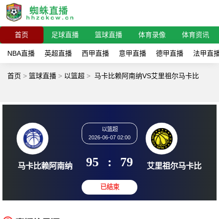
首页
足球直播
篮球直播
体育录像
体育资讯
NBA直播
英超直播
西甲直播
意甲直播
德甲直播
法甲直
首页
>
篮球直播
>
以篮超
>
马卡比赖阿南纳VS艾里祖尔马卡比
以篮超
2026-06-07 02:00
95
:
79
马卡比赖阿南纳
艾里祖尔