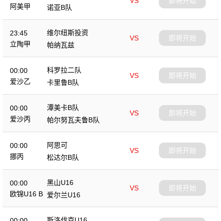
VS
即将开始
阿美甲
诺亚B队
维尔纽斯投资
23:45
VS
即将开始
立陶甲
帕纳瓦兹
科罗拉二队
00:00
VS
即将开始
爱沙乙
卡里鲁B队
潭美卡B队
00:00
VS
即将开始
爱沙丙
帕尔努瓦夫鲁B队
阿思可
00:00
VS
即将开始
挪丙
松达尔B队
黑山U16
00:00
VS
即将开始
欧锦U16 B
爱尔兰U16
斯洛伐克U16
00:00