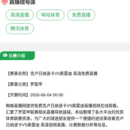
已结束
高清直播
咪咕体育
免费直播
腾讯体育
比赛介绍
【赛事名称】
克卢日纳波卡VS奥雷迪 高清免费直播
【赛事分类】
罗篮甲
【开赛时间】
2026-06-04 00:00
蜘蛛直播网提供免费克卢日纳波卡VS奥雷迪直播视频在线观看，
汇聚了罗篮甲联赛相关直播导航链接。本站整理了各大平台的优质
体育联赛资源，为广大的球迷朋友提供一个便捷的途径莱收看克卢
日纳波卡VS奥雷迪 高清视频直播、比赛数据分析等信息。