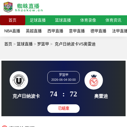
首页
足球直播
篮球直播
体育录像
体育资讯
NBA直播
英超直播
西甲直播
意甲直播
德甲直播
法甲直
首页
>
篮球直播
>
罗篮甲
>
克卢日纳波卡VS奥雷迪
罗篮甲
2026-06-04 00:00
74
:
72
克卢日纳波卡
奥雷