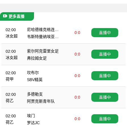
更多直播
尼哈德维克格连戴
02:00
0:0
直播中
域克女足
冰女超
韦斯特曼纳埃亚尔
女足
索尔阿克雷里女足
02:00
0:0
直播中
冰女超
弗拉姆女足
坎布尔
02:00
0:0
直播中
荷甲
SBV精英
多德勒支
02:00
0:0
直播中
荷乙
阿贾克斯青年队
埃门
02:00
0:0
直播中
荷乙
罗达JC