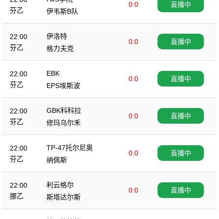
0:0
直播中
芬乙
伊韦斯B队
伊洛特
22:00
0:0
直播中
芬乙
格力夫克
EBK
22:00
0:0
直播中
芬乙
EPS埃斯波
GBK科科拉
22:00
0:0
直播中
芬乙
修玛乌尔禾
TP-47托尔尼奥
22:00
0:0
直播中
芬乙
纳佩斯
利云格尔
22:00
0:0
直播中
挪乙
斯塔达尔斯