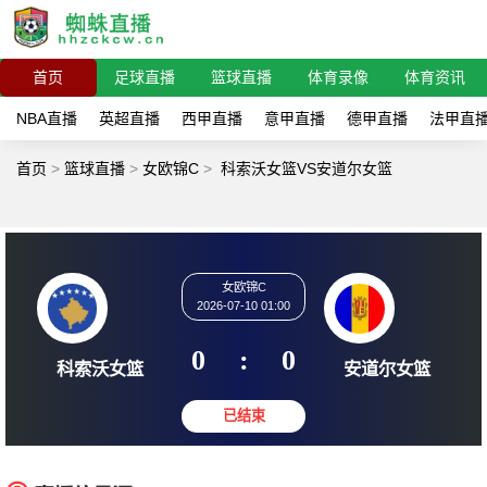
首页
足球直播
篮球直播
体育录像
体育资讯
NBA直播
英超直播
西甲直播
意甲直播
德甲直播
法甲直
首页
>
篮球直播
>
女欧锦C
>
科索沃女篮VS安道尔女篮
女欧锦C
2026-07-10 01:00
0
:
0
科索沃女篮
安道尔