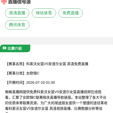
已结束
高清直播
咪咕体育
免费直播
腾讯体育
比赛介绍
【赛事名称】
科索沃女篮VS安道尔女篮 高清免费直播
【赛事分类】
女欧锦C
【开赛时间】
2026-07-10 01:00
蜘蛛直播网提供免费科索沃女篮VS安道尔女篮直播视频在线观
看，汇聚了女欧锦C联赛相关直播导航链接。本站整理了各大平台
的优质体育联赛资源，为广大的球迷朋友提供一个便捷的途径莱收
看科索沃女篮VS安道尔女篮 高清视频直播、比赛数据分析等信