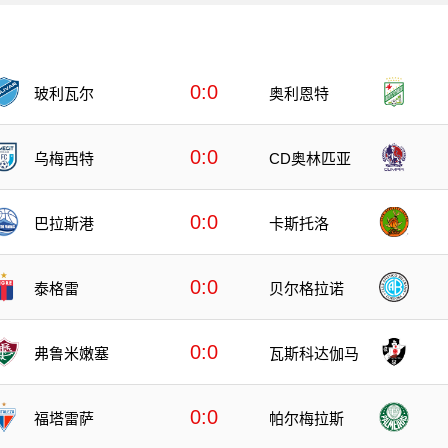
0:0
玻利瓦尔
奥利恩特
0:0
乌梅西特
CD奥林匹亚
0:0
巴拉斯港
卡斯托洛
0:0
泰格雷
贝尔格拉诺
0:0
弗鲁米嫩塞
瓦斯科达伽马
0:0
福塔雷萨
帕尔梅拉斯