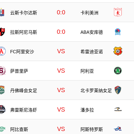
0:0
云斯卡尔达斯
卡利美洲
0:0
拉斯阿尼马斯
ABA安库德
VS
FC阿里安沙
希雷迪亚诺
VS
萨普里萨
阿利亚
VS
丹佛峰会女足
北卡罗莱纳女足
VS
弗雷斯尼洛虾
潘多拉
VS
阿比查斯
阿斯特罗斯