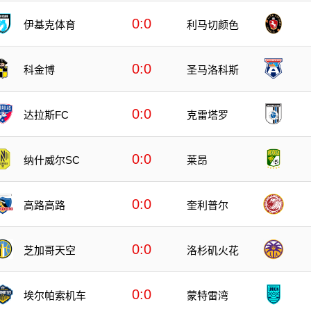
0:0
伊基克体育
利马切颜色
0:0
科金博
圣马洛科斯
0:0
达拉斯FC
克雷塔罗
0:0
纳什威尔SC
莱昂
0:0
高路高路
奎利普尔
0:0
芝加哥天空
洛杉矶火花
0:0
埃尔帕索机车
蒙特雷湾