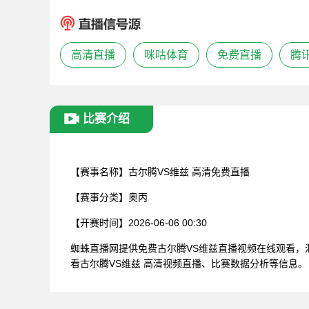
高清直播
咪咕体育
免费直播
腾
比赛介绍
【赛事名称】
古尔腾VS维兹 高清免费直播
【赛事分类】
奥丙
【开赛时间】
2026-06-06 00:30
蜘蛛直播网提供免费古尔腾VS维兹直播视频在线观看
看古尔腾VS维兹 高清视频直播、比赛数据分析等信息。