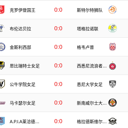
0:0
克罗伊登国王
斯特尔特狮队
0:0
布伦达贝拉
塔格拉诺联
0:0
金斯利西部
格韦卢普
0:0
思比瑞特士女足
西悉尼流浪者女
足B队
0:0
公牛学院女足
悉尼大学女足
0:0
马卡瑟尔女足
新南威尔士大学
女足
0:0
A.P.I.A莱洽德女
格拉德斯维尔乌