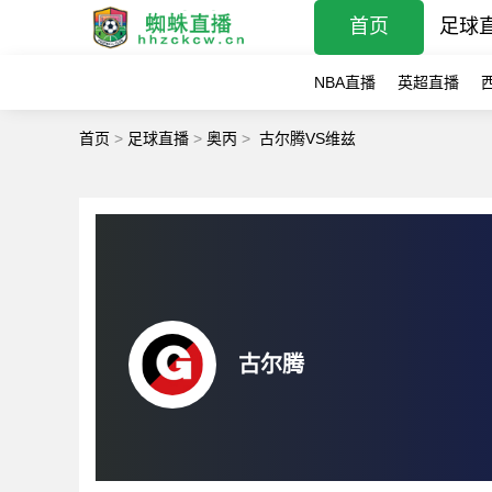
首页
足球
NBA直播
英超直播
首页
>
足球直播
>
奥丙
>
古尔腾VS维兹
古尔腾