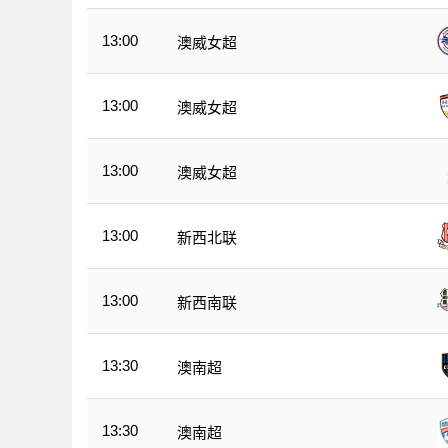
13:00
澳威女超
13:00
澳威女超
13:00
澳威女超
13:00
新西北联
13:00
新西南联
13:30
澳南超
13:30
澳南超