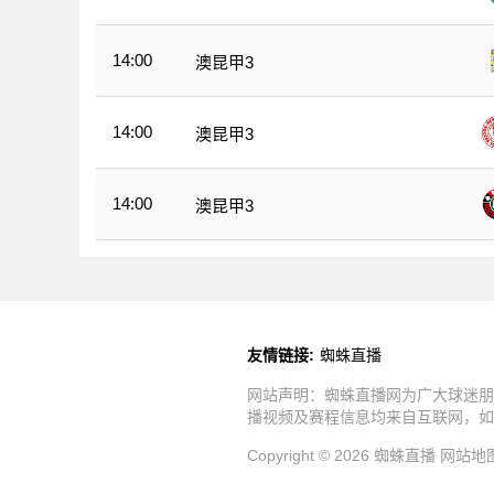
14:00
澳昆甲3
14:00
澳昆甲3
14:00
澳昆甲3
友情链接:
蜘蛛直播
网站声明：蜘蛛直播网为广大球迷朋
播视频及赛程信息均来自互联网，如
Copyright © 2026 蜘蛛直播
网站地