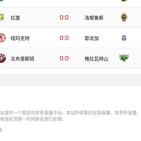
0:0
红崖
洛根鲁斯
0:0
纽玛克特
耶龙加
0:0
北布里斯班
格拉瓦特山
友提供一个稳定的体育直播平台，本站所收集的足球直播、世界杯直播、
有侵权请第一时间联系我们处理。
图