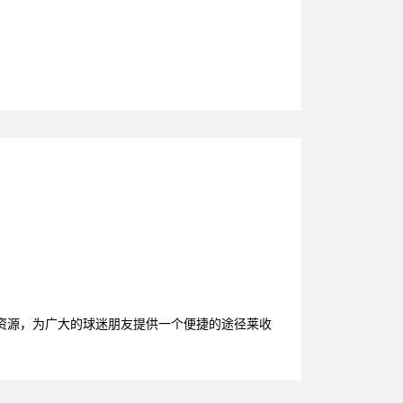
资源，为广大的球迷朋友提供一个便捷的途径莱收