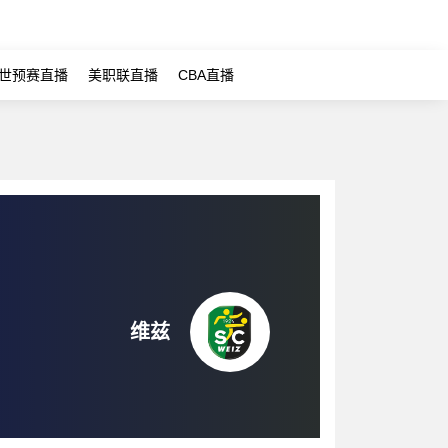
世预赛直播
美职联直播
CBA直播
维兹