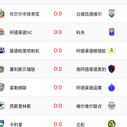
队
0:0
坎贝尔市体育馆
白城伍德维尔
0:0
阿德莱德SC
科夫
0:0
莫德柏里喷射机
阿德莱德眼镜蛇
0:0
塞利斯贝瑞联
南阿德莱德黑豹
0:0
富勒姆联
阿德莱德蓝鹰
0:0
西斯普林斯
梅尔维尔联合
0:0
卡利拿
北松