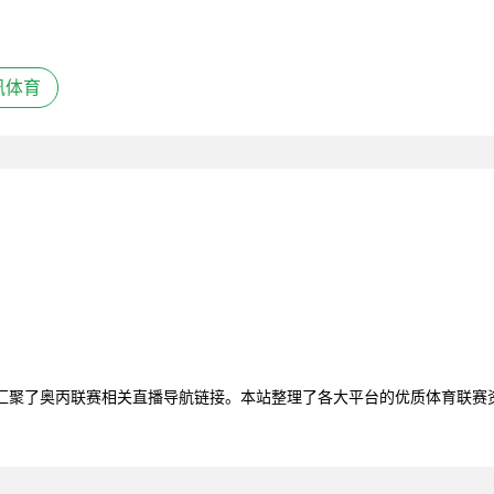
讯体育
，汇聚了奥丙联赛相关直播导航链接。本站整理了各大平台的优质体育联赛