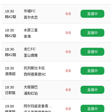
华城FC
18:30
0:0
直播中
韩K2联
首尔衣恋
水原三星
18:30
0:0
直播中
韩K2联
金海
龙仁FC
18:30
0:0
直播中
韩K2联
釜山偶像
托列斯比卡拉
18:30
0:0
直播中
澳南超
西阿德莱德SC
大阪钢巴
18:30
0:0
直播中
日职联
浦和红钻
阿尔玛兹安泰青年
19:00
0:0
直播中
队
俄青联