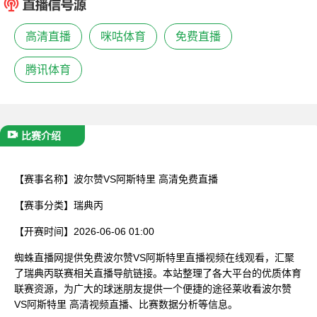
已结束
高清直播
咪咕体育
免费直播
腾讯体育
比赛介绍
【赛事名称】
波尔赞VS阿斯特里 高清免费直播
【赛事分类】
瑞典丙
【开赛时间】
2026-06-06 01:00
蜘蛛直播网提供免费波尔赞VS阿斯特里直播视频在线观看，汇聚
了瑞典丙联赛相关直播导航链接。本站整理了各大平台的优质体育
联赛资源，为广大的球迷朋友提供一个便捷的途径莱收看波尔赞
VS阿斯特里 高清视频直播、比赛数据分析等信息。