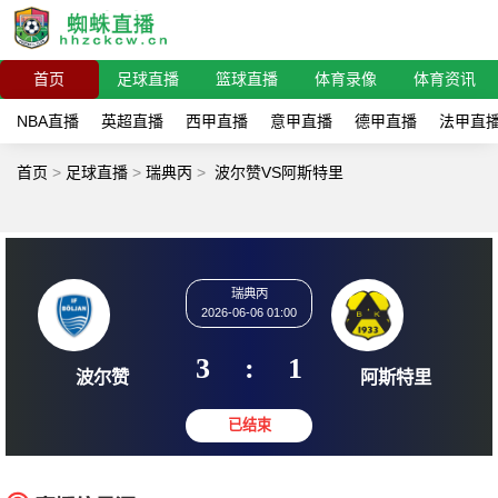
首页
足球直播
篮球直播
体育录像
体育资讯
NBA直播
英超直播
西甲直播
意甲直播
德甲直播
法甲直
首页
>
足球直播
>
瑞典丙
>
波尔赞VS阿斯特里
瑞典丙
2026-06-06 01:00
3
:
1
波尔赞
阿斯