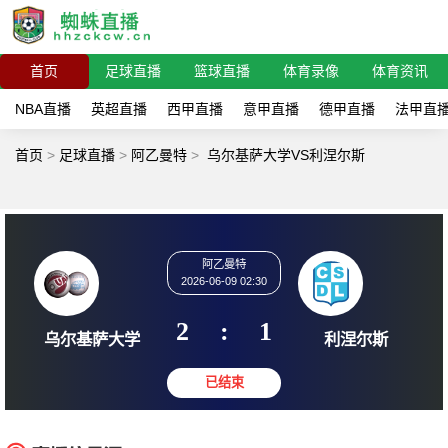
首页
足球直播
篮球直播
体育录像
体育资讯
NBA直播
英超直播
西甲直播
意甲直播
德甲直播
法甲直
首页
>
足球直播
>
阿乙曼特
>
乌尔基萨大学VS利涅尔斯
阿乙曼特
2026-06-09 02:30
2
:
1
乌尔基萨大学
利涅