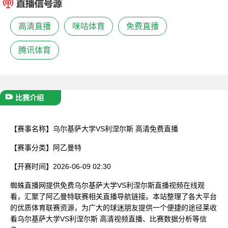
已结束
高清直播
咪咕体育
免费直播
腾讯体育
比赛介绍
【赛事名称】
乌尔基萨大学VS利涅尔斯 高清免费直播
【赛事分类】
阿乙曼特
【开赛时间】
2026-06-09 02:30
蜘蛛直播网提供免费乌尔基萨大学VS利涅尔斯直播视频在线观
看，汇聚了阿乙曼特联赛相关直播导航链接。本站整理了各大平台
的优质体育联赛资源，为广大的球迷朋友提供一个便捷的途径莱收
看乌尔基萨大学VS利涅尔斯 高清视频直播、比赛数据分析等信