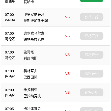
墨西甲
瓦哈卡
印第安纳狂热
07:00
VS
即将开始
WNBA
拉斯维加斯王牌
奥尔索马尔索
07:00
VS
即将开始
哥伦乙
锡帕基拉老虎
波哥塔
07:00
VS
即将开始
哥伦乙
利昂内斯
科林蒂安
07:00
VS
即将开始
巴西杯
巴西国际
维多利亚
07:00
VS
即将开始
巴西杯
巴拉纳竞技
卡利体育会
07:05