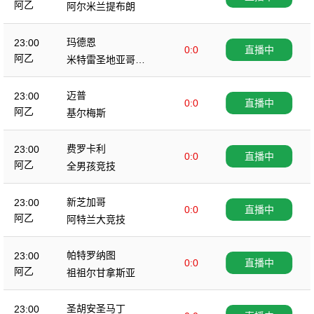
阿乙
阿尔米兰提布朗
玛德恩
23:00
0:0
直播中
阿乙
米特雷圣地亚哥竞
技
迈普
23:00
0:0
直播中
阿乙
基尔梅斯
费罗卡利
23:00
0:0
直播中
阿乙
全男孩竞技
新芝加哥
23:00
0:0
直播中
阿乙
阿特兰大竞技
帕特罗纳图
23:00
0:0
直播中
阿乙
祖祖尔甘拿斯亚
圣胡安圣马丁
23:00