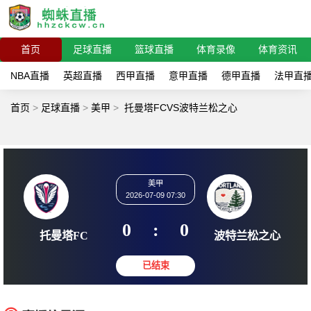
首页
足球直播
篮球直播
体育录像
体育资讯
NBA直播
英超直播
西甲直播
意甲直播
德甲直播
法甲直
首页
>
足球直播
>
美甲
>
托曼塔FCVS波特兰松之心
美甲
2026-07-09 07:30
0
:
0
托曼塔FC
波特兰