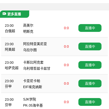
更多直播
高美尔
23:00
0:0
直播中
白俄超
明斯克
阿拉特亚美尼亚
23:00
0:0
直播中
阿美超
乌拉尔图
卡斯比阿克套
23:00
0:0
直播中
哈萨克超
乌利塔哲兹卡兹甘
卡亚尼卡帕
23:00
0:0
直播中
芬甲
EIF埃克纳斯
SJK学院
23:00
0:0
直播中
芬甲
PK-35海辛基