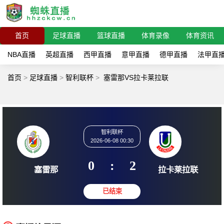
首页
足球直播
篮球直播
体育录像
体育资讯
NBA直播
英超直播
西甲直播
意甲直播
德甲直播
法甲直
首页
>
足球直播
>
智利联杯
>
塞雷那VS拉卡莱拉联
智利联杯
2026-06-08 00:30
0
:
2
塞雷那
拉卡莱