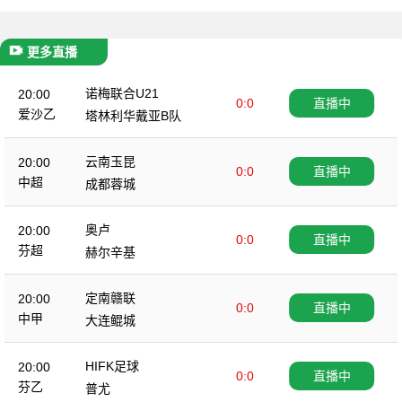
更多直播
诺梅联合U21
20:00
0:0
直播中
爱沙乙
塔林利华戴亚B队
云南玉昆
20:00
0:0
直播中
中超
成都蓉城
奥卢
20:00
0:0
直播中
芬超
赫尔辛基
定南赣联
20:00
0:0
直播中
中甲
大连鲲城
HIFK足球
20:00
0:0
直播中
芬乙
普尤