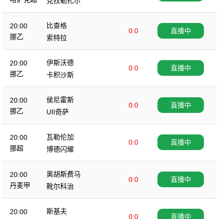
克孜勒扎尔
比查格
20:00
0:0
直播中
挪乙
索特拉
伊斯沃德
20:00
0:0
直播中
挪乙
卡积沙斯
侯尼霍斯
20:00
0:0
直播中
挪乙
UII奇萨
瓦勒伦加
20:00
0:0
直播中
挪超
博德闪耀
奥胡斯费马
20:00
0:0
直播中
丹麦甲
靴尔科治
斯基夫
20:00
0:0
直播中