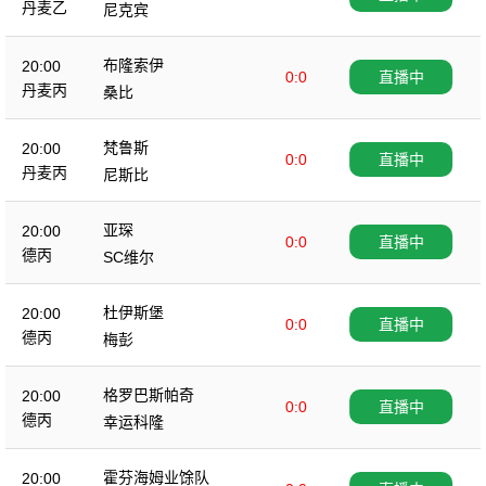
丹麦乙
尼克宾
布隆索伊
20:00
0:0
直播中
丹麦丙
桑比
梵鲁斯
20:00
0:0
直播中
丹麦丙
尼斯比
亚琛
20:00
0:0
直播中
德丙
SC维尔
杜伊斯堡
20:00
0:0
直播中
德丙
梅彭
格罗巴斯帕奇
20:00
0:0
直播中
德丙
幸运科隆
霍芬海姆业馀队
20:00