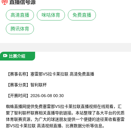
已结束
高清直播
咪咕体育
免费直播
腾讯体育
比赛介绍
【赛事名称】
塞雷那VS拉卡莱拉联 高清免费直播
【赛事分类】
智利联杯
【开赛时间】
2026-06-08 00:30
蜘蛛直播网提供免费塞雷那VS拉卡莱拉联直播视频在线观看，汇
聚了智利联杯联赛相关直播导航链接。本站整理了各大平台的优质
体育联赛资源，为广大的球迷朋友提供一个便捷的途径莱收看塞雷
那VS拉卡莱拉联 高清视频直播、比赛数据分析等信息。