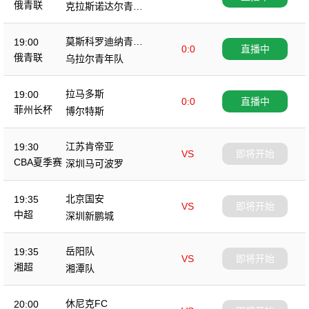
俄青联
克拉斯诺达尔青年
队
莫斯科罗迪纳青年
19:00
0:0
直播中
队
俄青联
乌拉尔青年队
拉马多斯
19:00
0:0
直播中
菲州长杯
博尔特斯
江苏肯帝亚
19:30
VS
即将开始
CBA夏季赛
深圳马可波罗
北京国安
19:35
VS
即将开始
中超
深圳新鹏城
岳阳队
19:35
VS
即将开始
湘超
湘潭队
休尼克FC
20:00