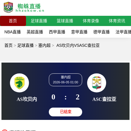
首页
足球直播
篮球直播
体育录像
体育资讯
NBA直播
英超直播
西甲直播
意甲直播
德甲直播
法甲直
首页
>
足球直播
>
塞内超
>
AS坎贝内VSASC查拉亚
塞内超
2026-06-05 01:00
0
:
2
AS坎贝内
ASC