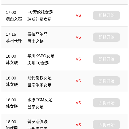
FC索伦托女足
17:00
VS
即将开始
澳西女超
珀斯红星女足
泰拉菲尔马
17:15
VS
即将开始
菲州长杯
勇士之路
华川KSPO女足
18:00
VS
即将开始
韩女联
庆州FC女足
现代制铁女足
18:00
VS
即将开始
韩女联
世宗龟尾女足
水原FCM女足
18:00
VS
即将开始
韩女联
昌宁女足
普罗斯佩联
18:00
VS
即将开始
澳威甲
西部流浪者