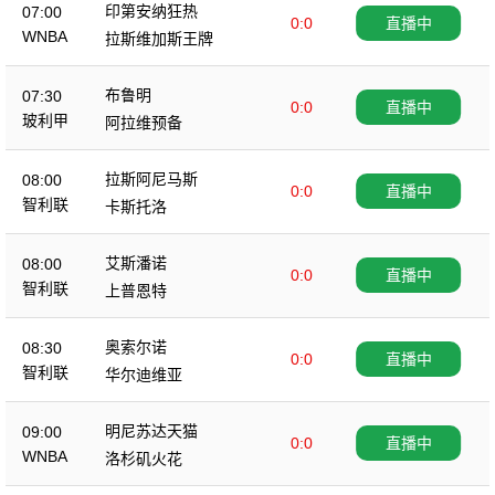
印第安纳狂热
07:00
0:0
直播中
WNBA
拉斯维加斯王牌
布鲁明
07:30
0:0
直播中
玻利甲
阿拉维预备
拉斯阿尼马斯
08:00
0:0
直播中
智利联
卡斯托洛
艾斯潘诺
08:00
0:0
直播中
智利联
上普恩特
奥索尔诺
08:30
0:0
直播中
智利联
华尔迪维亚
明尼苏达天猫
09:00
0:0
直播中
WNBA
洛杉矶火花