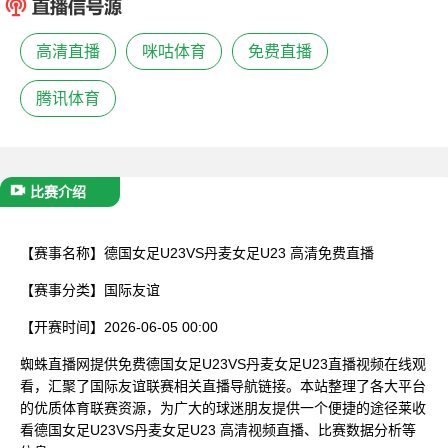
已结束
高清直播
咪咕体育
免费直播
腾讯体育
比赛介绍
【赛事名称】
德国女足U23VS丹麦女足U23 高清免费直播
【赛事分类】
国际友谊
【开赛时间】
2026-06-05 00:00
蜘蛛直播网提供免费德国女足U23VS丹麦女足U23直播视频在线观
看，汇聚了国际友谊联赛相关直播导航链接。本站整理了各大平台
的优质体育联赛资源，为广大的球迷朋友提供一个便捷的途径莱收
看德国女足U23VS丹麦女足U23 高清视频直播、比赛数据分析等