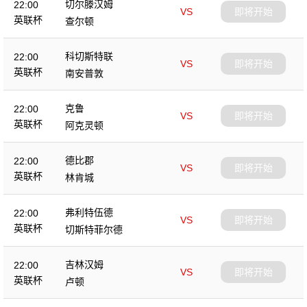
切尔滕汉姆
22:00
VS
即将开始
英联杯
查尔顿
科切斯特联
22:00
VS
即将开始
英联杯
南安普敦
克鲁
22:00
VS
即将开始
英联杯
阿克灵顿
德比郡
22:00
VS
即将开始
英联杯
林肯城
弗利特伍德
22:00
VS
即将开始
英联杯
切斯特菲尔德
吉林汉姆
22:00
VS
即将开始
英联杯
卢顿