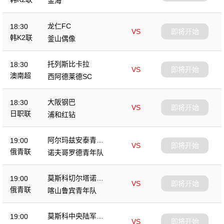
金海
龙仁FC
18:30
VS
即将开始
韩K2联
釜山偶像
托列斯比卡拉
18:30
VS
即将开始
澳南超
西阿德莱德SC
大阪钢巴
18:30
VS
即将开始
日职联
浦和红钻
阿尔玛兹安泰青年
19:00
VS
即将开始
队
俄青联
诺夫哥罗德青年队
莫斯科切尔塔诺沃
19:00
VS
即将开始
青年队
俄青联
喀山鲁宾青年队
莫斯科中央陆军青
19:00
VS
即将开始