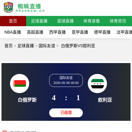
首页
足球直播
篮球直播
体育录像
体育资讯
NBA直播
英超直播
西甲直播
意甲直播
德甲直播
法甲直
首页
>
足球直播
>
国际友谊
>
白俄罗斯VS叙利亚
国际友谊
2026-06-06 00:00
4
:
1
白俄罗斯
叙利