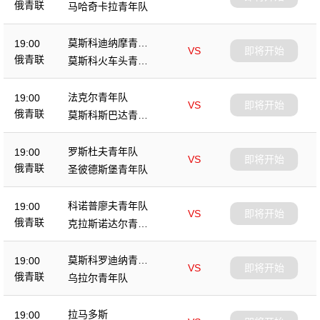
年队
俄青联
马哈奇卡拉青年队
莫斯科迪纳摩青年
19:00
VS
即将开始
队
俄青联
莫斯科火车头青年
队
法克尔青年队
19:00
VS
即将开始
俄青联
莫斯科斯巴达青年
队
罗斯杜夫青年队
19:00
VS
即将开始
俄青联
圣彼德斯堡青年队
科诺普廖夫青年队
19:00
VS
即将开始
俄青联
克拉斯诺达尔青年
队
莫斯科罗迪纳青年
19:00
VS
即将开始
队
俄青联
乌拉尔青年队
拉马多斯
19:00