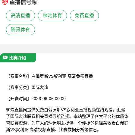
已结束
高清直播
咪咕体育
免费直播
腾讯体育
比赛介绍
【赛事名称】
白俄罗斯VS叙利亚 高清免费直播
【赛事分类】
国际友谊
【开赛时间】
2026-06-06 00:00
蜘蛛直播网提供免费白俄罗斯VS叙利亚直播视频在线观看，汇聚
了国际友谊联赛相关直播导航链接。本站整理了各大平台的优质体
育联赛资源，为广大的球迷朋友提供一个便捷的途径莱收看白俄罗
斯VS叙利亚 高清视频直播、比赛数据分析等信息。