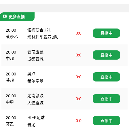
更多直播
诺梅联合U21
20:00
0:0
直播中
爱沙乙
塔林利华戴亚B队
云南玉昆
20:00
0:0
直播中
中超
成都蓉城
奥卢
20:00
0:0
直播中
芬超
赫尔辛基
定南赣联
20:00
0:0
直播中
中甲
大连鲲城
HIFK足球
20:00
0:0
直播中
芬乙
普尤