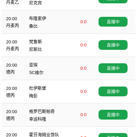
丹麦乙
尼克宾
布隆索伊
20:00
0:0
直播中
丹麦丙
桑比
梵鲁斯
20:00
0:0
直播中
丹麦丙
尼斯比
亚琛
20:00
0:0
直播中
德丙
SC维尔
杜伊斯堡
20:00
0:0
直播中
德丙
梅彭
格罗巴斯帕奇
20:00
0:0
直播中
德丙
幸运科隆
霍芬海姆业馀队
20:00