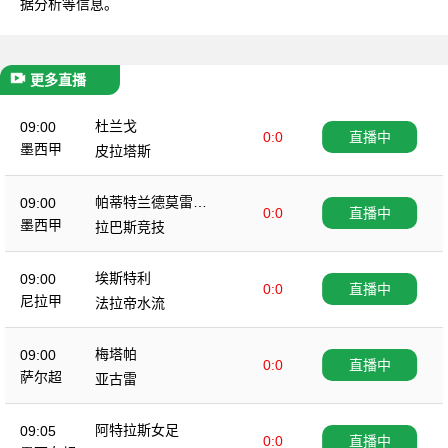
据分析等信息。
更多直播
杜兰戈
09:00
0:0
直播中
墨西甲
皮拉塔斯
帕蒂特兰德莫雷洛
09:00
0:0
直播中
斯
墨西甲
拉巴斯竞技
埃斯特利
09:00
0:0
直播中
尼拉甲
法拉帝水流
梅塔帕
09:00
0:0
直播中
萨尔超
亚古雷
阿特拉斯女足
09:05
0:0
直播中