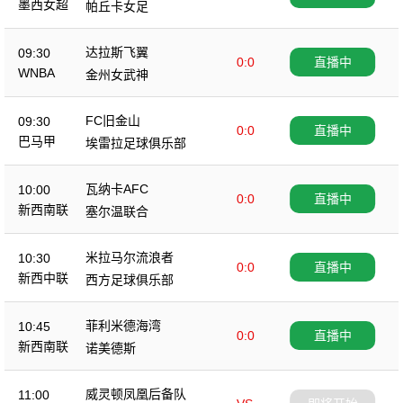
墨西女超
帕丘卡女足
达拉斯飞翼
09:30
0:0
直播中
WNBA
金州女武神
FC旧金山
09:30
0:0
直播中
巴马甲
埃雷拉足球俱乐部
瓦纳卡AFC
10:00
0:0
直播中
新西南联
塞尔温联合
米拉马尔流浪者
10:30
0:0
直播中
新西中联
西方足球俱乐部
菲利米德海湾
10:45
0:0
直播中
新西南联
诺美德斯
威灵顿凤凰后备队
11:00