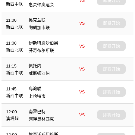
VS
即将开始
新西中联
惠灵顿奥运会
奥克兰联
11:00
VS
即将开始
新西北联
陶朗加市联
伊斯特恩沙伯奥克
11:00
VS
即将开始
兰
新西北联
芬奇布尔斯联
佩托内
11:15
VS
即将开始
新西中联
威斯顿沙伯
岛湾联
11:45
VS
即将开始
新西中联
上哈特市
南霍巴特
12:00
VS
即将开始
澳塔超
河畔奥林匹克
埃奇沃斯伊格斯
12:00