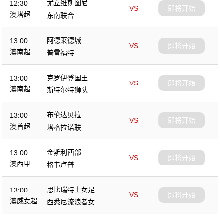
尤立维斯图尼
12:30
VS
即将开始
澳塔超
东南联合
阿德莱德城
13:00
VS
即将开始
澳南超
普雷福特
克罗伊登国王
13:00
VS
即将开始
澳南超
斯特尔特狮队
布伦达贝拉
13:00
VS
即将开始
澳首超
塔格拉诺联
金斯利西部
13:00
VS
即将开始
澳西甲
格韦卢普
思比瑞特士女足
13:00
VS
即将开始
澳威女超
西悉尼流浪者女足
B队