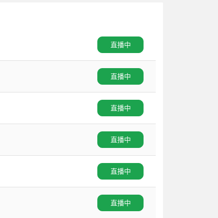
直播中
直播中
直播中
直播中
直播中
直播中