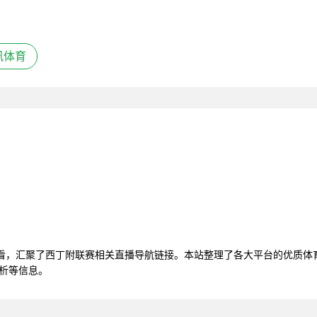
讯体育
观看，汇聚了西丁附联赛相关直播导航链接。本站整理了各大平台的优质体
分析等信息。