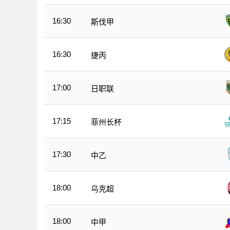
16:30
斯伐甲
16:30
捷丙
17:00
日职联
17:15
菲州长杯
17:30
中乙
18:00
乌克超
18:00
中甲