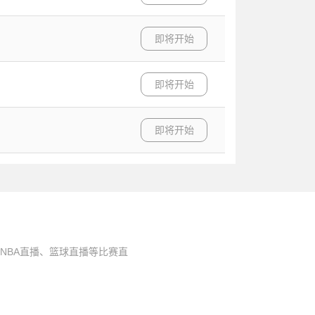
即将开始
即将开始
即将开始
NBA直播、篮球直播等比赛直