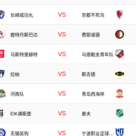
VS
长崎成功丸
京都不死鸟
VS
鹿特丹斯巴达
费耶诺德
VS
马斯特里赫特
乌德勒支青年队
VS
拉纳
斯吉德
VS
河南队
青岛西海岸
VS
EIK通斯堡
泰夫
VS
无锡吴钩
宁波职业足球俱