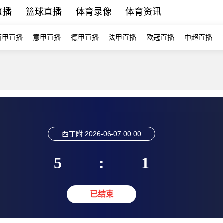
直播
篮球直播
体育录像
体育资讯
西甲直播
意甲直播
德甲直播
法甲直播
欧冠直播
中超直播
西丁附
2026-06-07 00:00
5
:
1
已结束