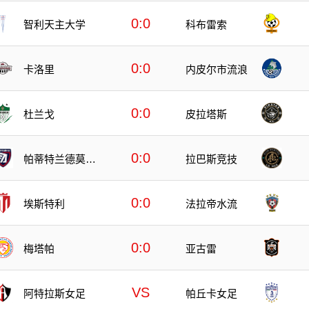
0:0
智利天主大学
科布雷索
0:0
卡洛里
内皮尔市流浪
0:0
杜兰戈
皮拉塔斯
0:0
帕蒂特兰德莫雷
拉巴斯竞技
洛斯
0:0
埃斯特利
法拉帝水流
0:0
梅塔帕
亚古雷
VS
阿特拉斯女足
帕丘卡女足