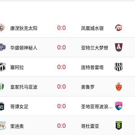
0:0
康涅狄克太阳
凤凰城水银
0:0
华盛顿神秘人
亚特兰大梦想
0:0
塞阿拉
庞特普雷塔
0:0
皇家托马亚波
奥鲁罗
0:0
哥谭女足
圣地亚哥波浪女
足
0:0
奎迪奥
哥杜雷亚