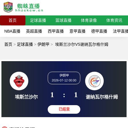
首页
足球直播
篮球直播
体育录像
体育资讯
NBA直播
英超直播
西甲直播
意甲直播
德甲直播
法甲直
首页
>
足球直播
>
伊朗甲
>
埃斯兰沙尔VS谢纳瓦尔格什姆
伊朗甲
2026-07-12 00:00
1
:
1
埃斯兰沙尔
谢纳瓦尔