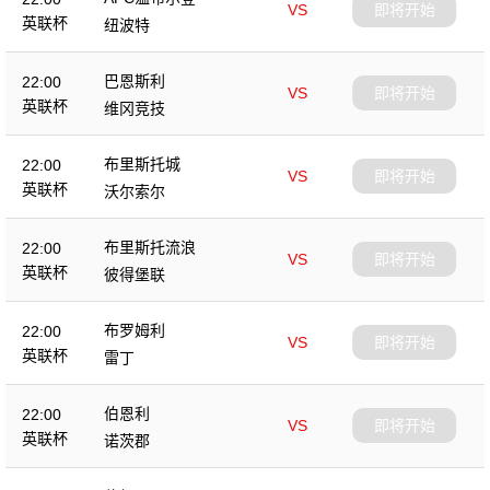
VS
即将开始
英联杯
纽波特
巴恩斯利
22:00
VS
即将开始
英联杯
维冈竞技
布里斯托城
22:00
VS
即将开始
英联杯
沃尔索尔
布里斯托流浪
22:00
VS
即将开始
英联杯
彼得堡联
布罗姆利
22:00
VS
即将开始
英联杯
雷丁
伯恩利
22:00
VS
即将开始
英联杯
诺茨郡