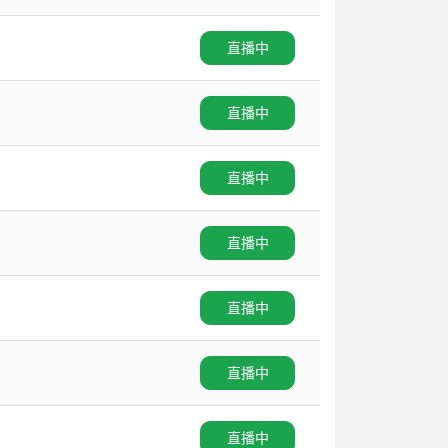
直播中
直播中
直播中
直播中
直播中
直播中
直播中