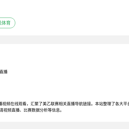
讯体育
直播
直播视频在线观看，汇聚了美乙联赛相关直播导航链接。本站整理了各大平
高清视频直播、比赛数据分析等信息。