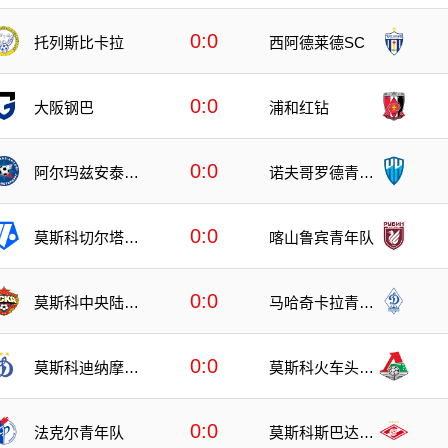
0:0
托列斯比卡拉
西阿德莱德SC
0:0
大阪钢巴
浦和红钻
0:0
阿尔玛兹安泰青
诺夫哥罗德青年
年队
队
0:0
莫斯科切尔塔诺
喀山鲁宾青年队
沃青年队
0:0
莫斯科中央陆军
马哈奇卡拉青年
青年队
队
0:0
莫斯科迪纳摩青
莫斯科火车头青
年队
年队
0:0
法克尔青年队
莫斯科斯巴达青