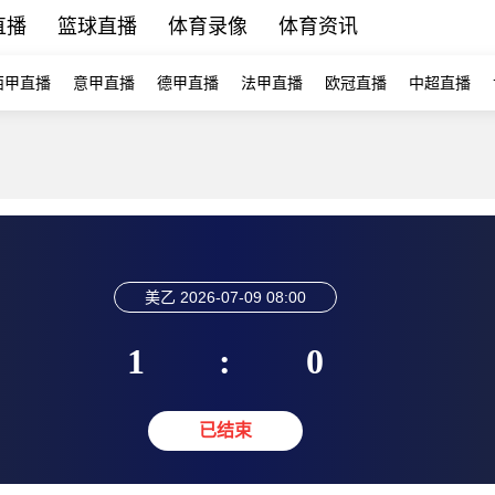
直播
篮球直播
体育录像
体育资讯
西甲直播
意甲直播
德甲直播
法甲直播
欧冠直播
中超直播
美乙
2026-07-09 08:00
1
:
0
已结束