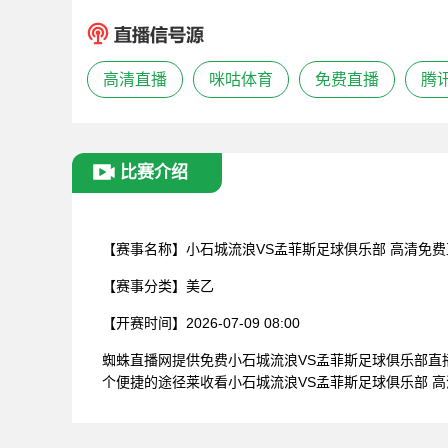
高清直播
咪咕体育
免费直播
腾
比赛介绍
【赛事名称】
小石城流浪VS孟菲斯足球俱乐部 高清免费
【赛事分类】
美乙
【开赛时间】
2026-07-09 08:00
蜘蛛直播网提供免费小石城流浪VS孟菲斯足球俱乐部
个便捷的途径莱收看小石城流浪VS孟菲斯足球俱乐部 