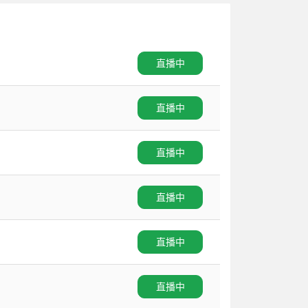
直播中
直播中
直播中
直播中
直播中
直播中