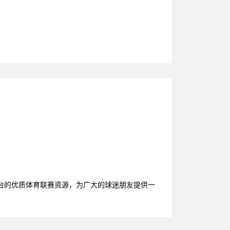
台的优质体育联赛资源，为广大的球迷朋友提供一