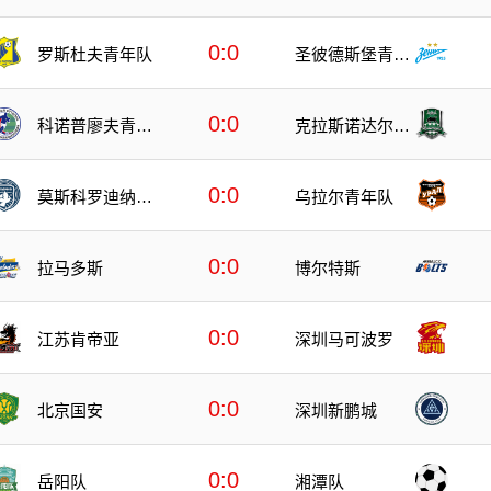
年队
0:0
罗斯杜夫青年队
圣彼德斯堡青年
队
0:0
科诺普廖夫青年
克拉斯诺达尔青
队
年队
0:0
莫斯科罗迪纳青
乌拉尔青年队
年队
0:0
拉马多斯
博尔特斯
0:0
江苏肯帝亚
深圳马可波罗
0:0
北京国安
深圳新鹏城
0:0
岳阳队
湘潭队