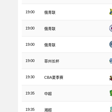
19:00
俄青联
19:00
俄青联
19:00
俄青联
19:00
菲州长杯
19:30
CBA夏季赛
19:35
中超
19:35
湘超