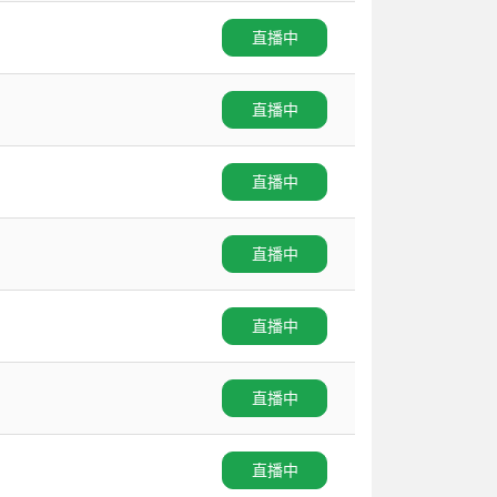
直播中
直播中
直播中
直播中
直播中
直播中
直播中