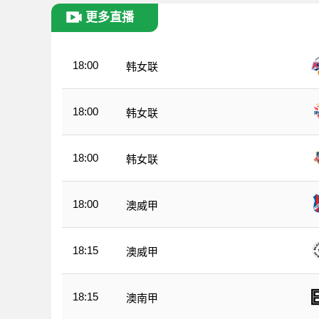
更多直播
18:00
韩女联
18:00
韩女联
18:00
韩女联
18:00
澳威甲
18:15
澳威甲
18:15
澳南甲