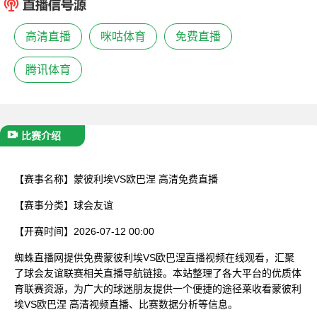
已结束
高清直播
咪咕体育
免费直播
腾讯体育
比赛介绍
【赛事名称】
蒙彼利埃VS欧巴涅 高清免费直播
【赛事分类】
球会友谊
【开赛时间】
2026-07-12 00:00
蜘蛛直播网提供免费蒙彼利埃VS欧巴涅直播视频在线观看，汇聚
了球会友谊联赛相关直播导航链接。本站整理了各大平台的优质体
育联赛资源，为广大的球迷朋友提供一个便捷的途径莱收看蒙彼利
埃VS欧巴涅 高清视频直播、比赛数据分析等信息。