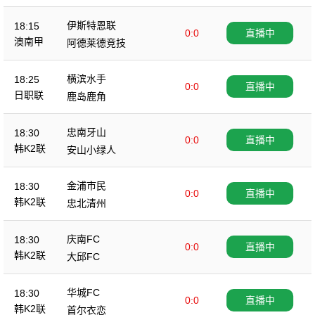
伊斯特恩联
18:15
0:0
直播中
澳南甲
阿德莱德竞技
横滨水手
18:25
0:0
直播中
日职联
鹿岛鹿角
忠南牙山
18:30
0:0
直播中
韩K2联
安山小绿人
金浦市民
18:30
0:0
直播中
韩K2联
忠北清州
庆南FC
18:30
0:0
直播中
韩K2联
大邱FC
华城FC
18:30
0:0
直播中
韩K2联
首尔衣恋