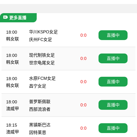
更多直播
华川KSPO女足
18:00
0:0
直播中
韩女联
庆州FC女足
现代制铁女足
18:00
0:0
直播中
韩女联
世宗龟尾女足
水原FCM女足
18:00
0:0
直播中
韩女联
昌宁女足
普罗斯佩联
18:00
0:0
直播中
澳威甲
西部流浪者
黑镇斯巴达
18:15
0:0
直播中
澳威甲
因特莱恩