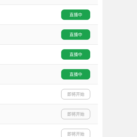
直播中
直播中
直播中
直播中
即将开始
即将开始
即将开始