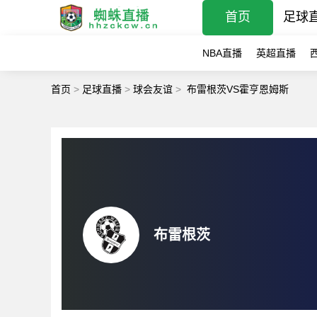
首页
足球
NBA直播
英超直播
首页
>
足球直播
>
球会友谊
>
布雷根茨VS霍亨恩姆斯
布雷根茨