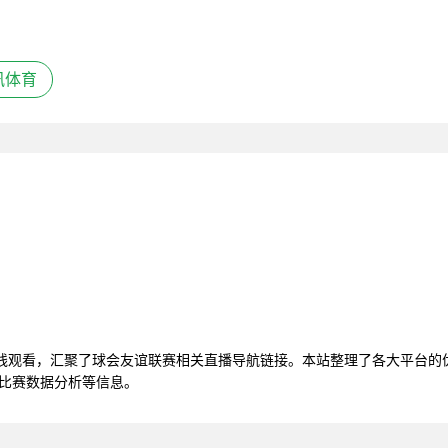
讯体育
在线观看，汇聚了球会友谊联赛相关直播导航链接。本站整理了各大平台的
、比赛数据分析等信息。