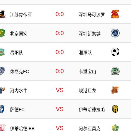
0:0
江苏肯帝亚
深圳马可波罗
0:0
北京国安
深圳新鹏城
0:0
岳阳队
湘潭队
0:0
卡潘宝山
休尼克FC
VS
河内水牛
岘港巨龙
VS
萨德FC
伊蒂哈德拉毛
VS
伊蒂哈德IBB
阿尔亚莫克