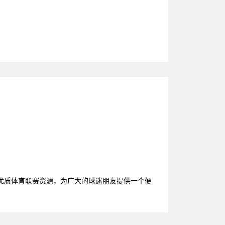
优质体育联赛资源，为广大的球迷朋友提供一个便