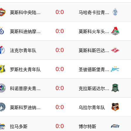
沃青年队
0:0
莫斯科中央陆军
马哈奇卡拉青年
青年队
队
0:0
莫斯科迪纳摩青
莫斯科火车头青
年队
年队
0:0
法克尔青年队
莫斯科斯巴达青
年队
0:0
罗斯杜夫青年队
圣彼德斯堡青年
队
0:0
科诺普廖夫青年
克拉斯诺达尔青
队
年队
0:0
莫斯科罗迪纳青
乌拉尔青年队
年队
0:0
拉马多斯
博尔特斯