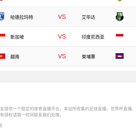
VS
哈德拉玛特
艾毕达
VS
新加坡
印度尼西亚
VS
越南
柬埔寨
友提供一个稳定的体育直播平台，本站所收集的足球直播、世界杯直播、
有侵权请第一时间联系我们处理。
图