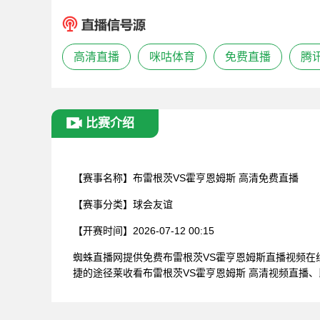
高清直播
咪咕体育
免费直播
腾
比赛介绍
【赛事名称】
布雷根茨VS霍亨恩姆斯 高清免费直播
【赛事分类】
球会友谊
【开赛时间】
2026-07-12 00:15
蜘蛛直播网提供免费布雷根茨VS霍亨恩姆斯直播视频
捷的途径莱收看布雷根茨VS霍亨恩姆斯 高清视频直播