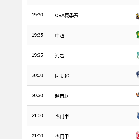
19:30
CBA夏季赛
19:35
中超
19:35
湘超
20:00
阿美超
20:30
越南联
21:00
也门甲
21:00
也门甲