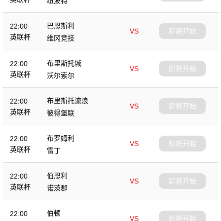
纽波特
巴恩斯利
22:00
VS
即将开始
英联杯
维冈竞技
布里斯托城
22:00
VS
即将开始
英联杯
沃尔索尔
布里斯托流浪
22:00
VS
即将开始
英联杯
彼得堡联
布罗姆利
22:00
VS
即将开始
英联杯
雷丁
伯恩利
22:00
VS
即将开始
英联杯
诺茨郡
伯顿
22:00
VS
即将开始