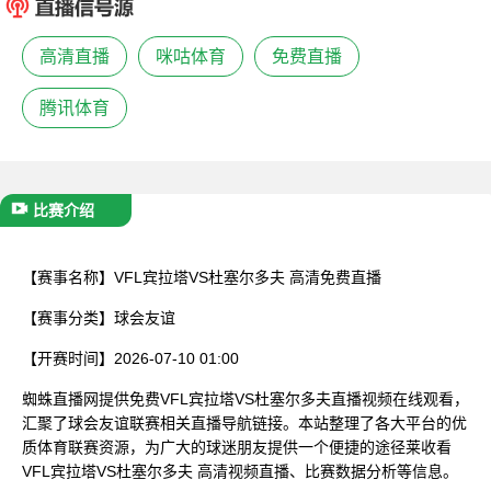
已结束
高清直播
咪咕体育
免费直播
腾讯体育
比赛介绍
【赛事名称】
VFL宾拉塔VS杜塞尔多夫 高清免费直播
【赛事分类】
球会友谊
【开赛时间】
2026-07-10 01:00
蜘蛛直播网提供免费VFL宾拉塔VS杜塞尔多夫直播视频在线观看，
汇聚了球会友谊联赛相关直播导航链接。本站整理了各大平台的优
质体育联赛资源，为广大的球迷朋友提供一个便捷的途径莱收看
VFL宾拉塔VS杜塞尔多夫 高清视频直播、比赛数据分析等信息。