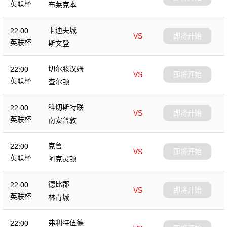
英联杯
布莱克本
卡迪夫城
22:00
VS
即将开始
英联杯
斯文登
切尔滕汉姆
22:00
VS
即将开始
英联杯
查尔顿
科切斯特联
22:00
VS
即将开始
英联杯
南安普敦
克鲁
22:00
VS
即将开始
英联杯
阿克灵顿
德比郡
22:00
VS
即将开始
英联杯
林肯城
弗利特伍德
22:00