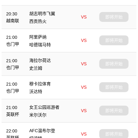
胡志明市飞翼
20:30
VS
即将开始
越南联
西贡热火
阿里萨纳
21:00
VS
即将开始
也门甲
哈德瑞马特
海拉尔荷达
21:00
VS
即将开始
也门甲
史兰姆
穆卡拉体育
21:00
VS
即将开始
也门甲
沃达特
女王公园巡游者
21:00
VS
即将开始
英联杯
米尔沃尔
AFC温布尔登
22:00
VS
即将开始
英联杯