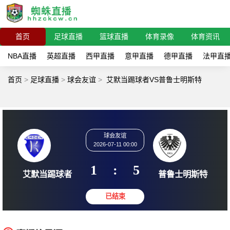
首页
足球直播
篮球直播
体育录像
体育资讯
NBA直播
英超直播
西甲直播
意甲直播
德甲直播
法甲直
首页
>
足球直播
>
球会友谊
>
艾默当踢球者VS普鲁士明斯特
球会友谊
2026-07-11 00:00
1
:
5
艾默当踢球者
普鲁士