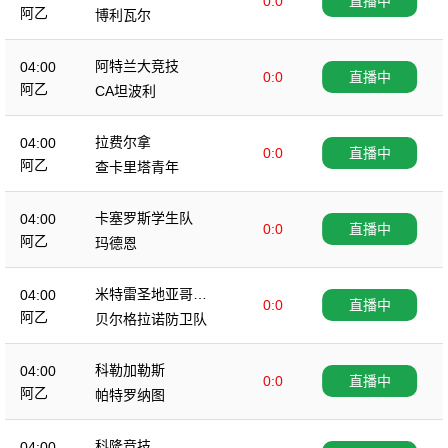
0:0
直播中
阿乙
博利瓦尔
阿特兰大竞技
04:00
0:0
直播中
阿乙
CA坦波利
拉费尔拿
04:00
0:0
直播中
阿乙
查卡里塔青年
卡塞罗斯学生队
04:00
0:0
直播中
阿乙
玛德恩
米特雷圣地亚哥竞
04:00
0:0
直播中
技
阿乙
贝尔格拉诺防卫队
科勒加勒斯
04:00
0:0
直播中
阿乙
帕特罗纳图
科隆竞技
04:00