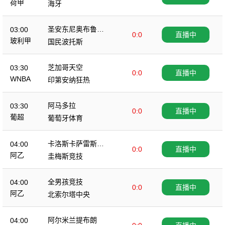
荷甲
海牙
圣安东尼奥布鲁布
03:00
0:0
直播中
鲁
玻利甲
国民波托斯
芝加哥天空
03:30
0:0
直播中
WNBA
印第安纳狂热
阿马多拉
03:30
0:0
直播中
葡超
葡萄牙体育
卡洛斯卡萨雷斯农
04:00
0:0
直播中
业
阿乙
圭梅斯竞技
全男孩竞技
04:00
0:0
直播中
阿乙
北索尔塔中央
阿尔米兰提布朗
04:00