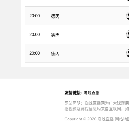
20:00
德丙
20:00
德丙
20:00
德丙
友情链接:
蜘蛛直播
网站声明：蜘蛛直播网为广大球迷朋
播视频及赛程信息均来自互联网，如
Copyright © 2026 蜘蛛直播
网站地