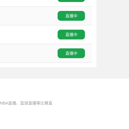
直播中
直播中
直播中
NBA直播、篮球直播等比赛直