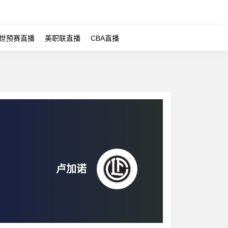
世预赛直播
美职联直播
CBA直播
卢加诺