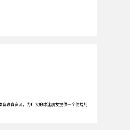
体育联赛资源，为广大的球迷朋友提供一个便捷的