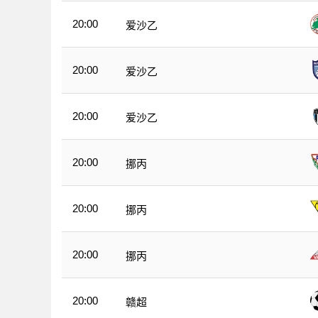
20:00
爱沙乙
20:00
爱沙乙
20:00
爱沙乙
20:00
挪丙
20:00
挪丙
20:00
挪丙
20:00
赣超