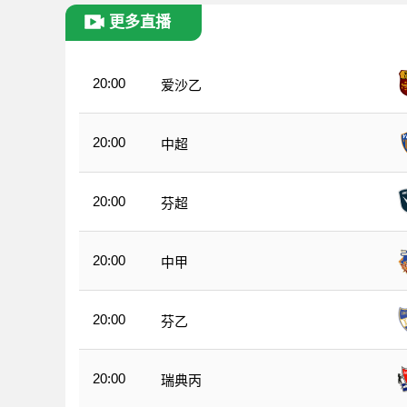
更多直播
20:00
爱沙乙
20:00
中超
20:00
芬超
20:00
中甲
20:00
芬乙
20:00
瑞典丙