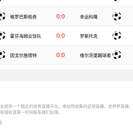
0:0
格罗巴斯帕奇
幸运科隆
0:0
霍芬海姆业馀队
罗斯托克
0:0
因戈尔施塔特
维尔茨堡踢球者
友提供一个稳定的体育直播平台，本站所收集的足球直播、世界杯直播、
有侵权请第一时间联系我们处理。
图