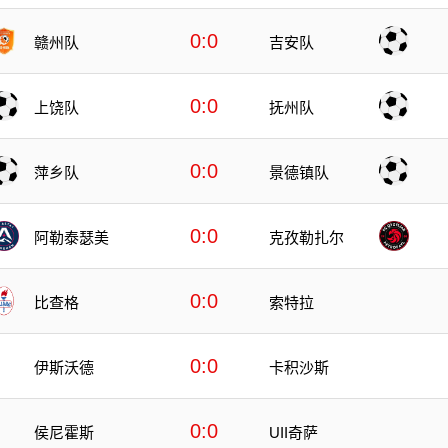
0:0
赣州队
吉安队
0:0
上饶队
抚州队
0:0
萍乡队
景德镇队
0:0
阿勒泰瑟美
克孜勒扎尔
0:0
比查格
索特拉
0:0
伊斯沃德
卡积沙斯
0:0
侯尼霍斯
UII奇萨