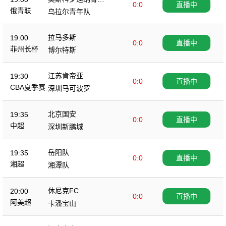
0:0
直播中
队
俄青联
乌拉尔青年队
拉马多斯
19:00
0:0
直播中
菲州长杯
博尔特斯
江苏肯帝亚
19:30
0:0
直播中
CBA夏季赛
深圳马可波罗
北京国安
19:35
0:0
直播中
中超
深圳新鹏城
岳阳队
19:35
0:0
直播中
湘超
湘潭队
休尼克FC
20:00
0:0
直播中
阿美超
卡潘宝山