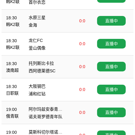
韩K2联
首尔衣恋
水原三星
18:30
0:0
直播中
韩K2联
金海
龙仁FC
18:30
0:0
直播中
韩K2联
釜山偶像
托列斯比卡拉
18:30
0:0
直播中
澳南超
西阿德莱德SC
大阪钢巴
18:30
0:0
直播中
日职联
浦和红钻
阿尔玛兹安泰青年
19:00
0:0
直播中
队
俄青联
诺夫哥罗德青年队
莫斯科切尔塔诺沃
19:00