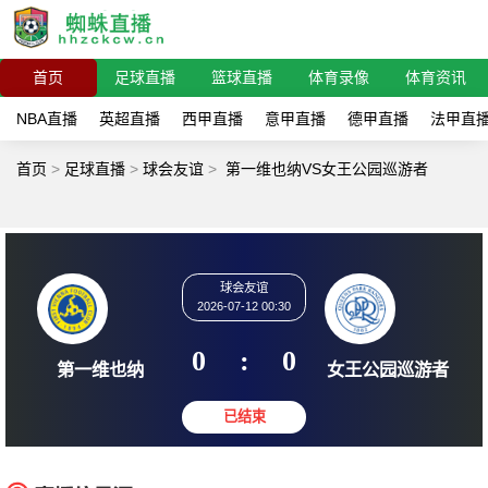
首页
足球直播
篮球直播
体育录像
体育资讯
NBA直播
英超直播
西甲直播
意甲直播
德甲直播
法甲直
首页
>
足球直播
>
球会友谊
>
第一维也纳VS女王公园巡游者
球会友谊
2026-07-12 00:30
0
:
0
第一维也纳
女王公园