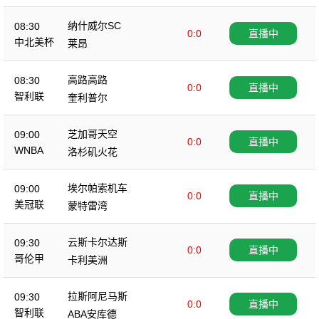
纳什威尔SC
08:30
0:0
直播中
中北美杯
莱昂
高路高路
08:30
0:0
直播中
智利联
奎利普尔
芝加哥天空
09:00
0:0
直播中
WNBA
洛杉矶火花
埃尔帕索机车
09:00
0:0
直播中
美冠联
蒙特雷湾
云斯卡尔达斯
09:30
0:0
直播中
哥伦甲
卡利美洲
拉斯阿尼马斯
09:30
0:0
直播中
智利联
ABA安库德