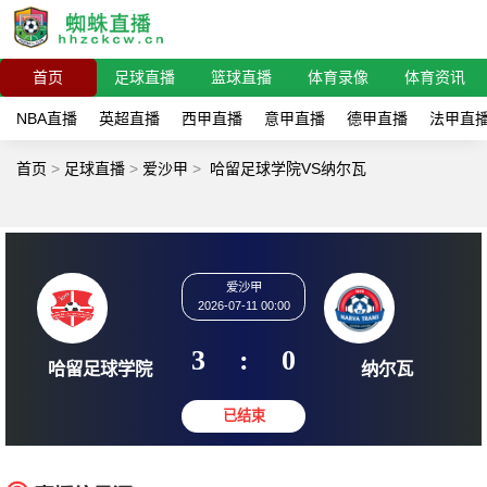
首页
足球直播
篮球直播
体育录像
体育资讯
NBA直播
英超直播
西甲直播
意甲直播
德甲直播
法甲直
首页
>
足球直播
>
爱沙甲
>
哈留足球学院VS纳尔瓦
爱沙甲
2026-07-11 00:00
3
:
0
哈留足球学院
纳尔