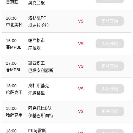
美冠联
奥克兰根
洛杉矶FC
10:30
VS
即将开始
中北美杯
瓜达拉哈拉
帕西格市
15:00
VS
即将开始
菲MPBL
库拉坎
凯西织工
17:00
VS
即将开始
菲MPBL
巴塔安利瑟斯
奥杜斯基克
18:00
VS
即将开始
哈萨克甲
汗腾格里
阿克托比B队
18:00
VS
即将开始
哈萨克甲
伊基巴斯图特
FK阿雷斯
18:00