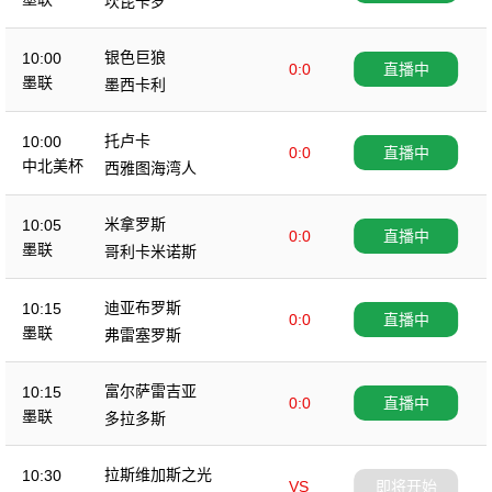
坎昆卡罗
银色巨狼
10:00
0:0
直播中
墨联
墨西卡利
托卢卡
10:00
0:0
直播中
中北美杯
西雅图海湾人
米拿罗斯
10:05
0:0
直播中
墨联
哥利卡米诺斯
迪亚布罗斯
10:15
0:0
直播中
墨联
弗雷塞罗斯
富尔萨雷吉亚
10:15
0:0
直播中
墨联
多拉多斯
拉斯维加斯之光
10:30
VS
即将开始