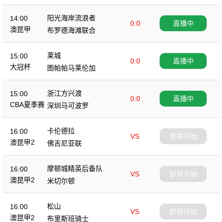
阳光海岸流浪者
14:00
0:0
直播中
澳昆甲
布罗德海滩联合
莱城
15:00
0:0
直播中
大冠杯
图帕帕马莱伦加
浙江方兴渡
15:00
0:0
直播中
CBA夏季赛
深圳马可波罗
卡伦德拉
16:00
VS
即将开始
澳昆甲2
佛吉尼亚联
摩顿城精英后备队
16:00
VS
即将开始
澳昆甲2
米切尔顿
松山
16:00
VS
即将开始
澳昆甲2
布里斯班骑士