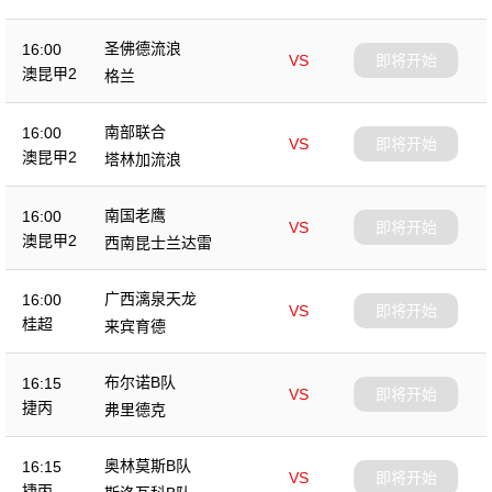
圣佛德流浪
16:00
VS
即将开始
澳昆甲2
格兰
南部联合
16:00
VS
即将开始
澳昆甲2
塔林加流浪
南国老鹰
16:00
VS
即将开始
澳昆甲2
西南昆士兰达雷
广西漓泉天龙
16:00
VS
即将开始
桂超
来宾育德
布尔诺B队
16:15
VS
即将开始
捷丙
弗里德克
奥林莫斯B队
16:15
VS
即将开始
捷丙