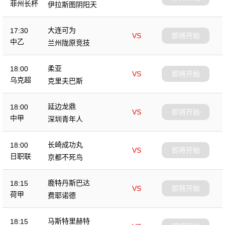
菲州长杯
伊拉斯图阴阳天
大连可为
17:30
VS
即将开始
中乙
兰州陇原竞技
柔亚
18:00
VS
即将开始
乌克超
克里夫巴斯
延边龙鼎
18:00
VS
即将开始
中甲
深圳青年人
长崎成功丸
18:00
VS
即将开始
日职联
京都不死鸟
鹿特丹斯巴达
18:15
VS
即将开始
荷甲
费耶诺德
马斯特里赫特
18:15